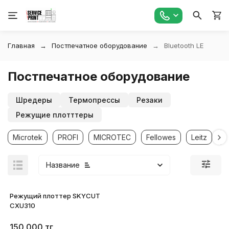
Главная
Постпечатное оборудование
Bluetooth LE
Постпечатное оборудование
Шредеры
Термопрессы
Резаки
Режущие плотттеры
Microtek
PROFI
MICROTEC
Fellowes
Leitz
R
Название
Режущий плоттер SKYCUT
CXU310
150 000
тг