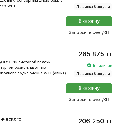
 цветным сенсорным дисплеем, а
ез WiFi
Доставка 8 августа
В корзину
Запросить счет/КП
265 875
тг
yCut C-16 листовой подачи
В наличии
турной резкой, цветным
водного подключения WiFi (опция)
Доставка 8 августа
В корзину
Запросить счет/КП
тического
206 250
тг