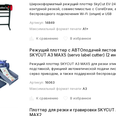
Широкоформатный режущий плоттер SkyCut EV-24
контурной резкой, совместимостью с CorelDraw,
беспроводного подключения Wi-Fi (опция) и USB
Артикул:
14849
Максимальный формат печати
А1+
К сравнению
В избранное
Режущий плоттер с АВТОподачей листов
SKYCUT A3 MAX5 (servo label cutter) (2 и
Режущий плоттер SKYCUT A3 MAX5 для резки этик
подставкой, функцией автоматической подачи лис
серво приводом, а также поддержкой беспроводн
Артикул:
16063
Максимальный формат печати
А3
К сравнению
В избранное
Плоттер для резки и гравировки SKYCUT
MAX2