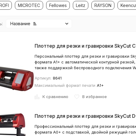
ROFI
MICROTEC
Fellowes
Leitz
RAYSON
Keencu
ь:
Название
Плоттер для резки и гравировки SkyCut C
Персональный плоттер для резки и гравировки Sk
формата А1+ с автоматической контурной резкой
также поддержкой беспроводного подключения WiF
Артикул:
8641
Максимальный формат печати
А1+
К сравнению
В избранное
Плоттер для резки и гравировки SkyCut D
Профессиональный плоттер для резки и гравировк
формата А0+ с подставкой, двойной режущей гол