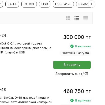
t
Es-Te
COMIX
USB
USB, Wi-Fi
Bluetooth LE
-24
300 000
тг
yCut C-24 листовой подачи
В наличии
, цветным сенсорным дисплеем, а
i (опция) и USB
Доставка 8 августа
В корзину
Запросить счет/КП
-48
468 750
тг
и SkyCut D-48 листовой подачи
В наличии
овкой, автоматической контурной