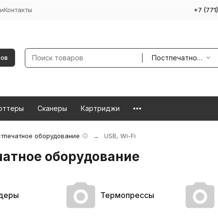
и
Контакты
+7 (771
Постпечатное оборудование
ров
оттеры
Сканеры
Картриджи
тпечатное оборудование
USB, Wi-Fi
чатное оборудование
деры
Термопрессы