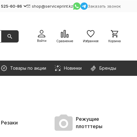
) 525-60-86
shop@serviceprint.kz
Заказать звонок
Войти
Сравнение
Избранное
Корзина
Товары по акции
Новинки
Бренды
Режущие
Резаки
плотттеры