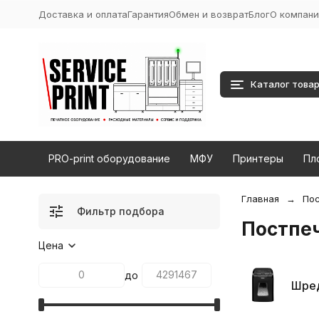
Доставка и оплата
Гарантия
Обмен и возврат
Блог
О компани
Каталог това
PRO-print оборудование
МФУ
Принтеры
Пл
Главная
Пос
Фильтр подбора
Постпе
Цена
до
Шре