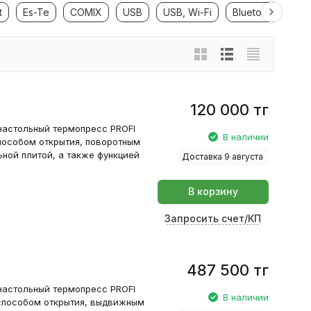
t
Es-Te
COMIX
USB
USB, Wi-Fi
Bluetooth LE
120 000
тг
настольный термопресс PROFI
В наличии
пособом открытия, поворотным
ной плитой, а также функцией
Доставка 9 августа
В корзину
Запросить счет/КП
487 500
тг
настольный термопресс PROFI
В наличии
способом открытия, выдвижным