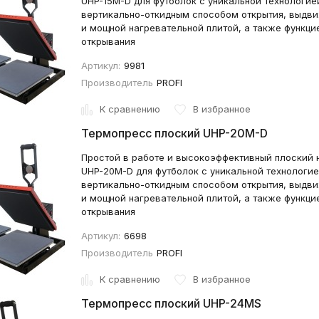
UHP-15M-D для футболок с уникальной технологие
вертикально-откидным способом открытия, выдв
и мощной нагревательной плитой, а также функц
открывания
Артикул:
9981
Производитель
PROFI
К сравнению
В избранное
Термопресс плоский UHP-20M-D
Простой в работе и высокоэффективный плоский 
UHP-20M-D для футболок с уникальной технологие
вертикально-откидным способом открытия, выдв
и мощной нагревательной плитой, а также функц
открывания
Артикул:
6698
Производитель
PROFI
К сравнению
В избранное
Термопресс плоский UHP-24MS