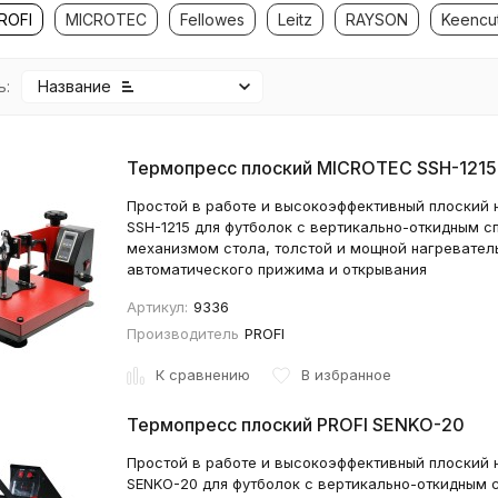
ROFI
MICROTEC
Fellowes
Leitz
RAYSON
Keencu
ь:
Название
Термопресс плоский MICROTEC SSH-1215
Простой в работе и высокоэффективный плоский 
SSH-1215 для футболок с вертикально-откидным с
механизмом стола, толстой и мощной нагреватель
автоматического прижима и открывания
Артикул:
9336
Производитель
PROFI
К сравнению
В избранное
Термопресс плоский PROFI SENKO-20
Простой в работе и высокоэффективный плоский 
SENKO-20 для футболок с вертикально-откидным 