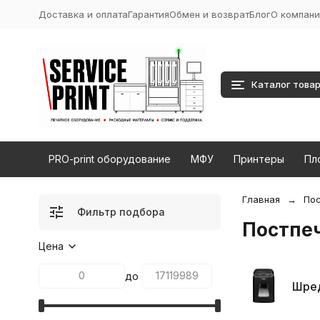
Доставка и оплата
Гарантия
Обмен и возврат
Блог
О компани
Каталог това
PRO-print оборудование
МФУ
Принтеры
Пл
Главная
Пос
Фильтр подбора
Постпе
Цена
до
Шре