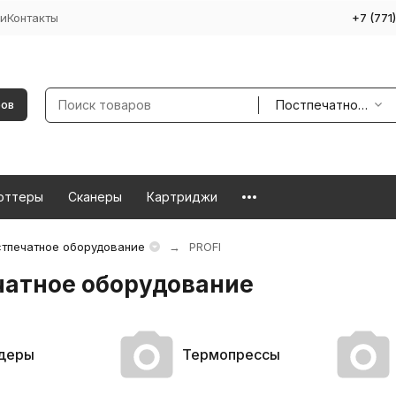
и
Контакты
+7 (771
Постпечатное оборудование
ров
оттеры
Сканеры
Картриджи
тпечатное оборудование
PROFI
чатное оборудование
деры
Термопрессы