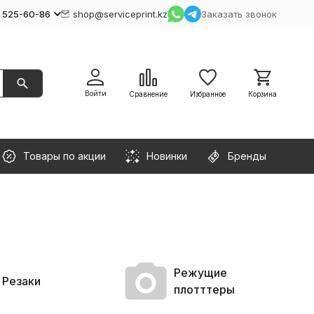
) 525-60-86
shop@serviceprint.kz
Заказать звонок
Войти
Сравнение
Избранное
Корзина
Товары по акции
Новинки
Бренды
Режущие
Резаки
плотттеры