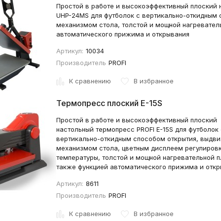
Простой в работе и высокоэффективный плоский 
UHP-24MS для футболок с вертикально-откидным
механизмом стола, толстой и мощной нагреватель
автоматического прижима и открывания
Артикул:
10034
Производитель
PROFI
К сравнению
В избранное
Термопресс плоский E-15S
Простой в работе и высокоэффективный плоский
настольный термопресс PROFI E-15S для футболок 
вертикально-откидным способом открытия, выдв
механизмом стола, цветным дисплеем регулиров
температуры, толстой и мощной нагревательной п
также функцией автоматического прижима и откр
Артикул:
8611
Производитель
PROFI
К сравнению
В избранное