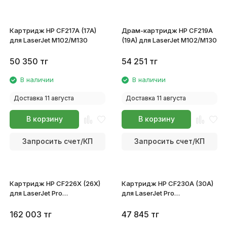
Картридж HP CF217A (17A)
Драм-картридж HP CF219A
для LaserJet M102/M130
(19A) для LaserJet M102/M130
50 350
тг
54 251
тг
В наличии
В наличии
Доставка 11 августа
Доставка 11 августа
В корзину
В корзину
Запросить счет/КП
Запросить счет/КП
Картридж HP CF226X (26X)
Картридж HP CF230A (30A)
для LaserJet Pro
для LaserJet Pro
M402d/M402n/M402dne/M426fdw/M426dw
M203dn/M203dw MFP
M227fdn/M227sdn
162 003
тг
47 845
тг