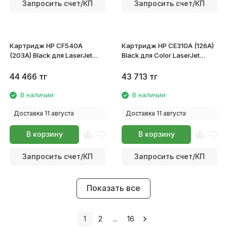
Запросить счет/КП
Запросить счет/КП
Картридж HP CF540A
Картридж HP CE310A (126A)
(203A) Black для LaserJet
Black для Color LaserJet
Color Pro
CP1025/Pro 100 Color MFP
M254dw/M254nw/M280nw/M281fdn/M281fdw
M175
44 466
тг
43 713
тг
В наличии
В наличии
Доставка 11 августа
Доставка 11 августа
В корзину
В корзину
Запросить счет/КП
Запросить счет/КП
Показать все
1
2
...
16