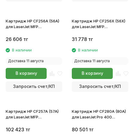
Картридж HP CF256A (56A)
Картридж HP CF256X (56X)
для LaserJet MFP
для LaserJet MFP
M433a/M436n/M436dn/M436nda
M433a/M436n/M436dn/M436nd
26 606
тг
31 778
тг
В наличии
В наличии
Доставка 11 августа
Доставка 11 августа
В корзину
В корзину
Запросить счет/КП
Запросить счет/КП
Картридж HP CF257A (57A)
Картридж HP CF280A (80A)
для LaserJet MFP
для LaserJet Pro 400
M433a/M436n/M436dn/M436nda
M401/M425
102 423
тг
80 501
тг