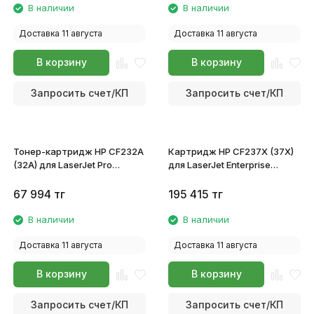
В наличии
В наличии
Доставка 11 августа
Доставка 11 августа
В корзину
В корзину
Запросить счет/КП
Запросить счет/КП
Тонер-картридж HP CF232A
Картридж HP CF237X (37X)
(32A) для LaserJet Pro
для LaserJet Enterprise
M203/M227
M607/M608/M609 MFP
M631/632/633
67 994
тг
195 415
тг
В наличии
В наличии
Доставка 11 августа
Доставка 11 августа
В корзину
В корзину
Запросить счет/КП
Запросить счет/КП