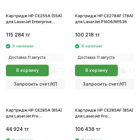
Картридж HP CE255A (55A)
Картридж HP CE278AF (78A)
для LaserJet Enterprise
для LaserJet P1606/M1536
P3015x/P3015dn/P3015d MFP
M521/M525
115 284
тг
100 218
тг
В наличии
В наличии
Доставка 11 августа
Доставка 11 августа
В корзину
В корзину
Запросить счет/КП
Запросить счет/КП
Картридж HP CE285A (85A)
Картридж HP CE285AF (85A)
для LaserJet Pro
для LaserJet Pro
P1102/P1102w/M1132/M1212/M1214
P1102/P1102w/M1132/M1212/M121
44 924
тг
106 438
тг