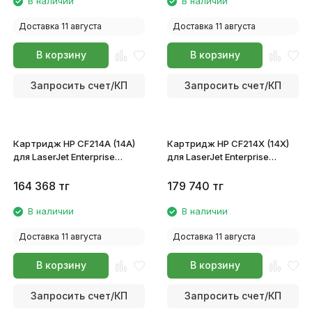
В наличии
В наличии
Доставка 11 августа
Доставка 11 августа
В корзину
В корзину
Запросить счет/КП
Запросить счет/КП
Картридж HP CF214A (14A)
Картридж HP CF214X (14X)
для LaserJet Enterprise
для LaserJet Enterprise
M712dn/M712xh MFP
M712dn/M712xh MFP
M725f/M725dn/M725z
M725f/M725dn/M725z
164 368
тг
179 740
тг
В наличии
В наличии
Доставка 11 августа
Доставка 11 августа
В корзину
В корзину
Запросить счет/КП
Запросить счет/КП