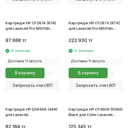
Картридж HP CF287A (87A)
Картридж HP CF287X (87X)
для LaserJet Pro M501dn
для LaserJet Pro M501dn
Enterprise M506dn/M506x
Enterprise M506dn/M506x
MFP M527c/M527f/M527dn
MFP M527c/M527f/M527dn
87 988
тг
222 930
тг
В наличии
В наличии
Доставка 11 августа
Доставка 11 августа
В корзину
В корзину
Запросить счет/КП
Запросить счет/КП
Картридж HP Q5949A (49A)
Картридж HP CF360A (508A)
для LaserJet
Black для Color LaserJet
1160/1320/3390/3392
Enterprise M552/M553/M577
82 184
тг
125 345
тг