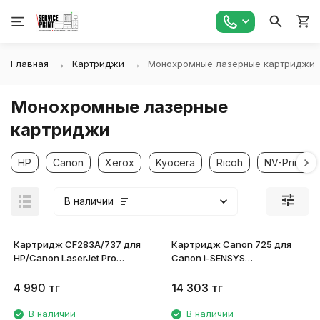
Главная
Картриджи
Монохромные лазерные картриджи
Монохромные лазерные
картриджи
HP
Canon
Xerox
Kyocera
Ricoh
NV-Print
В наличии
Картридж CF283A/737 для
Картридж Canon 725 для
HP/Canon LaserJet Pro
Canon i-SENSYS
M201dw/ M201n/ M125r/
LBP6000/LBP6020/LBP6030/MF
M125ra/ M225dn
3484B005
4 990
тг
14 303
тг
совместимый
В наличии
В наличии