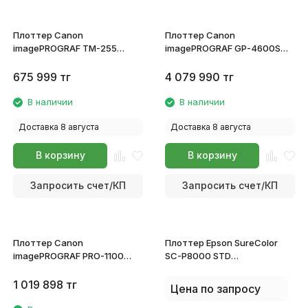
Плоттер Canon
Плоттер Canon
imagePROGRAF TM-255
imagePROGRAF GP-4600S
6238C003
6413C003
675 999
тг
4 079 990
тг
В наличии
В наличии
Доставка 8 августа
Доставка 8 августа
В корзину
В корзину
Запросить счет/КП
Запросить счет/КП
Плоттер Canon
Плоттер Epson SureColor
imagePROGRAF PRO-1100
SC-P8000 STD
6856C006
C11CE42301A0
1 019 898
тг
Цена по запросу