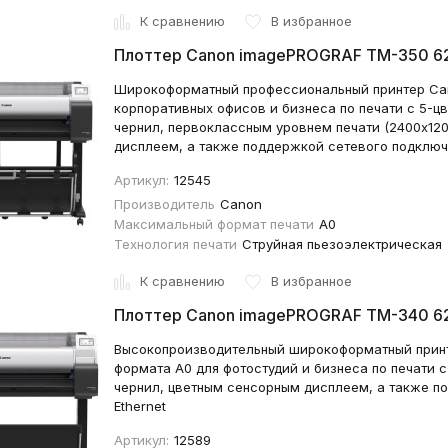
К сравнению
В избранное
Плоттер Canon imagePROGRAF TM-350 
Широкоформатный профессиональный принтер Ca
корпоративных офисов и бизнеса по печати с 5-ц
чернил, первоклассным уровнем печати (2400x120
дисплеем, а также поддержкой сетевого подключе
Артикул:
12545
Производитель
Canon
Максимальный формат печати
A0
Технология печати
Струйная пьезоэлектрическая
К сравнению
В избранное
Плоттер Canon imagePROGRAF TM-340 
Высокопроизводительный широкоформатный прин
формата А0 для фотостудий и бизнеса по печати 
чернил, цветным сенсорным дисплеем, а также п
Ethernet
Артикул:
12589