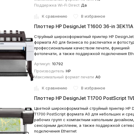
Поддержка Wi-Fi Direct
Да
К сравнению
В избранное
Плоттер HP DesignJet T1600 36-in 3EK11A
Струйный широкоформатный принтер HP DesignJet
формата А0 для бизнеса по распечатке и фотосту
профессиональным качеством печати, функцией
фотопечати, а также поддержкой подключения Eth
Артикул:
10792
Производитель
HP
Максимальный формат печати
A0
К сравнению
В избранное
Плоттер HP DesignJet T1700 PostScript 1
Цветной широкоформатный струйный принтер HP D
T1700 PostScript формата А0 для небольших и сре
рабочих групп с компактным напольным дизайном
сенсорным дисплеем, а также поддержкой сетев
подключения Ethernet