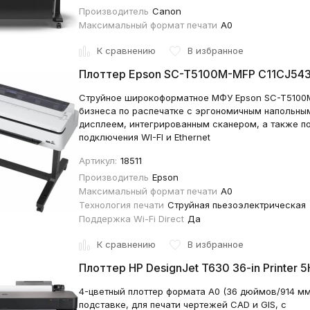
Производитель
Canon
Максимальный формат печати
A0
К сравнению
В избранное
Плоттер Epson SC-T5100M-MFP C11CJ54
Струйное широкоформатное МФУ Epson SC-T5100M-
бизнеса по распечатке с эргономичным напольны
дисплеем, интегрированным сканером, а также 
подключения WI-FI и Ethernet
Артикул:
18511
Производитель
Epson
Максимальный формат печати
A0
Технология печати
Струйная пьезоэлектрическая
Поддержка Wi-Fi Direct
Да
К сравнению
В избранное
Плоттер HP DesignJet T630 36-in Printer 
4-цветный плоттер формата A0 (36 дюймов/914 мм
подставке, для печати чертежей CAD и GIS, с