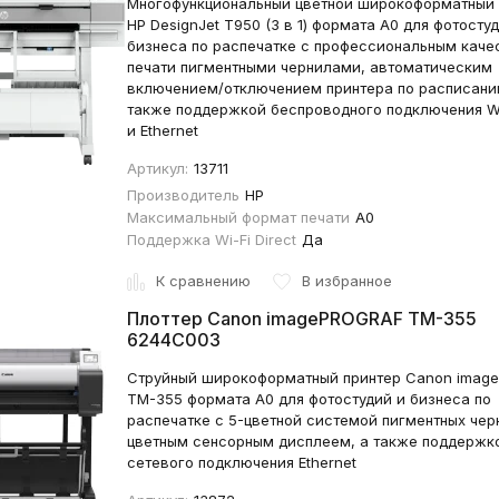
Многофункциональный цветной широкоформатный 
HP DesignJet T950 (3 в 1) формата А0 для фотосту
бизнеса по распечатке с профессиональным каче
печати пигментными чернилами, автоматическим
включением/отключением принтера по расписани
также поддержкой беспроводного подключения Wi-
и Ethernet
Артикул:
13711
Производитель
HP
Максимальный формат печати
A0
Поддержка Wi-Fi Direct
Да
К сравнению
В избранное
Плоттер Canon imagePROGRAF TM-355
6244C003
Струйный широкоформатный принтер Canon imag
TM-355 формата А0 для фотостудий и бизнеса по
распечатке с 5-цветной системой пигментных чер
цветным сенсорным дисплеем, а также поддержк
сетевого подключения Ethernet