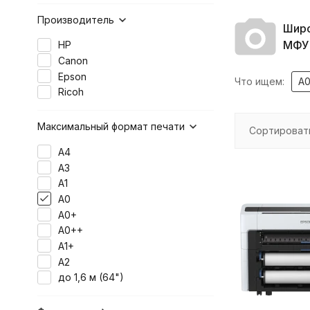
Производитель
Шир
МФУ
HP
Canon
Epson
Что ищем:
A
Ricoh
Максимальный формат печати
Сортироват
А4
А3
A1
A0
A0+
A0++
А1+
A2
до 1,6 м (64")