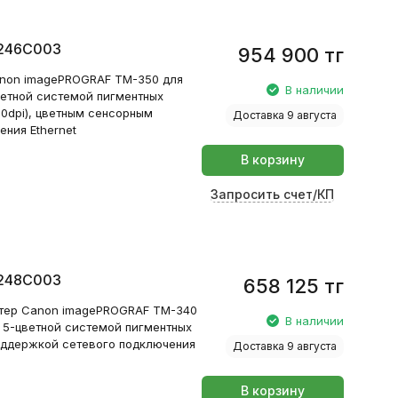
6246C003
954 900
тг
non imagePROGRAF TM-350 для
В наличии
ветной системой пигментных
0dpi), цветным сенсорным
Доставка 9 августа
ния Ethernet
В корзину
Запросить счет/КП
6248C003
658 125
тг
тер Canon imagePROGRAF TM-340
В наличии
с 5-цветной системой пигментных
оддержкой сетевого подключения
Доставка 9 августа
В корзину