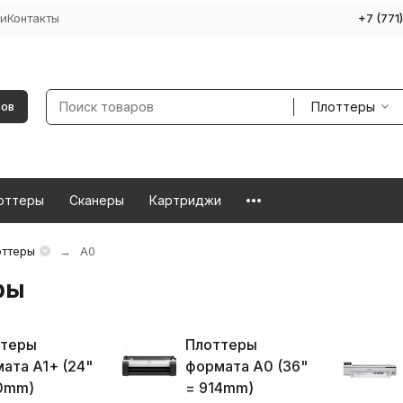
и
Контакты
+7 (771
Плоттеры
ров
оттеры
Сканеры
Картриджи
ттеры
A0
ры
ттеры
Плоттеры
ата A1+ (24"
формата A0 (36"
0mm)
= 914mm)