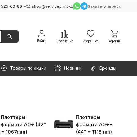
) 525-60-86
shop@serviceprint.kz
Заказать звонок
Войти
Сравнение
Избранное
Корзина
Товары по акции
Новинки
Бренды
Плоттеры
Плоттеры
формата A0+ (42"
формата A0++
= 1067mm)
(44" = 1118mm)