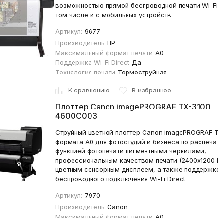
возможностью прямой беспроводной печати Wi-Fi D
том числе и с мобильных устройств
Артикул:
9677
Производитель
HP
Максимальный формат печати
A0
Поддержка Wi-Fi Direct
Да
Технология печати
Термоструйная
К сравнению
В избранное
Плоттер Canon imagePROGRAF TX-3100
4600C003
Струйный цветной плоттер Canon imagePROGRAF T
формата А0 для фотостудий и бизнеса по распеча
функцией фотопечати пигментными чернилами,
профессиональным качеством печати (2400x1200 D
цветным сенсорным дисплеем, а также поддержк
беспроводного подключения Wi-Fi Direct
Артикул:
7970
Производитель
Canon
Максимальный формат печати
A0