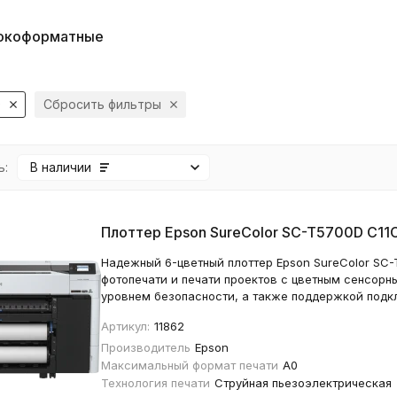
окоформатные
0
Сбросить фильтры
ь:
В наличии
Плоттер Epson SureColor SC-T5700D C11
Надежный 6-цветный плоттер Epson SureColor SC-
фотопечати и печати проектов c цветным сенсор
уровнем безопасности, а также поддержкой подк
Артикул:
11862
Производитель
Epson
Максимальный формат печати
A0
Технология печати
Струйная пьезоэлектрическая