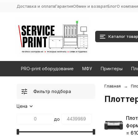
Доставка и оплата
Гарантия
Обмен и возврат
Блог
О компани
Каталог това
PRO-print оборудование
МФУ
Принтеры
Пл
Главная
Пло
Фильтр подбора
Плотте
Цена
Пло
до
форм
= 61