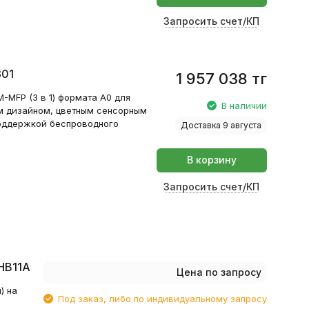
Запросить счет/КП
301
1 957 038
тг
MFP (3 в 1) формата А0 для
В наличии
м дизайном, цветным сенсорным
поддержкой беспроводного
Доставка 9 августа
В корзину
Запросить счет/КП
5HB11A
Цена по запросу
) на
Под заказ, либо по индивидуальному запросу