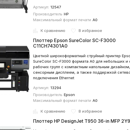
Артикул:
12547
Производитель
HP
Максимальный формат печати
A0
К сравнению
В избранное
Плоттер Epson SureColor SC-F3000
C11CH74301A0
Цветной широкоформатный струйный принтер Eps
SureColor SC-F3000 формата А0 для небольших и 
рабочих групп с компактным напольным дизайном
сенсорным дисплеем, а также поддержкой сетев
подключения Ethernet
Артикул:
13294
Производитель
Epson
Максимальный формат печати
A0
К сравнению
В избранное
Плоттер HP DesignJet T950 36-in MFP 2Y