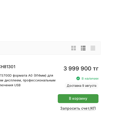
CH81301
3 999 900
тг
T5700D формата А0 (914мм) для
В наличии
ным дисплеем, профессиональным
лючения USB
Доставка 9 августа
В корзину
Запросить счет/КП