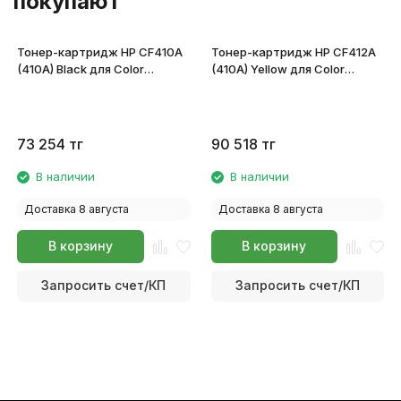
покупают
Тонер-картридж HP CF410A
Тонер-картридж HP CF412A
(410A) Black для Color
(410A) Yellow для Color
LaserJet Pro M452/M477
LaserJet Pro M452/M477
73 254
тг
90 518
тг
В наличии
В наличии
Доставка 8 августа
Доставка 8 августа
В корзину
В корзину
Запросить счет/КП
Запросить счет/КП