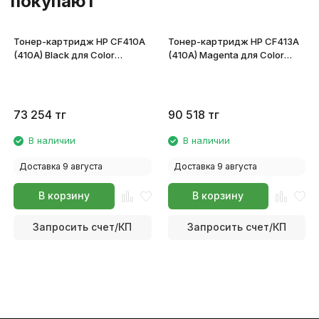
покупают
Тонер-картридж HP CF410A
Тонер-картридж HP CF413A
(410A) Black для Color
(410A) Magenta для Color
LaserJet Pro M452/M477
LaserJet Pro M452/M477
73 254
тг
90 518
тг
В наличии
В наличии
Доставка 9 августа
Доставка 9 августа
В корзину
В корзину
Запросить счет/КП
Запросить счет/КП