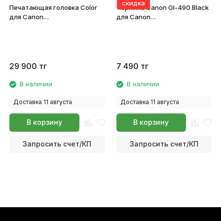
скидка
Печатающая головка Color
Чернила Canon Gl-490 Black
для Canon
для Canon
G1400/G2400/G3400 QY6-
G1400/G1411/G2400/G2411/G340
8018-030 | QY6-8006-
0663C001
000000
29 900
тг
7 490
тг
В наличии
В наличии
Доставка 11 августа
Доставка 11 августа
В корзину
В корзину
Запросить счет/КП
Запросить счет/КП