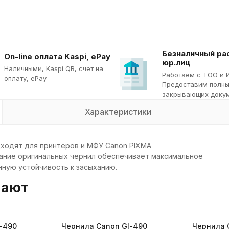
Безналичный ра
On-line оплата Kaspi, ePay
юр.лиц
Наличными, Kaspi QR, cчет на
Работаем с ТОО и 
оплату, ePay
Предоставим полны
закрывающих докум
Характеристики
дходят для принтеров и МФУ Canon PIXMA
ование оригинальных чернил обеспечивает максимальное
ную устойчивость к засыханию.
пают
-490
Чернила Canon Gl-490
Чернила 