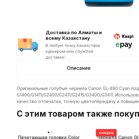
Доставка по Алматы и
всему Казахстану
В любую точку Казахстана
курьером или службой
доставки
Описание
Оригинальные голубые чернила Canon GL-490 Cyan по
G1400/G1411/G2400/G2411/G2415/G3400/G3411. Использ
качество отпечатка, точную цветопередачу и повышен
C этим товаром также поку
скидка
Печатающая головка Color
Чернила Canon Gl