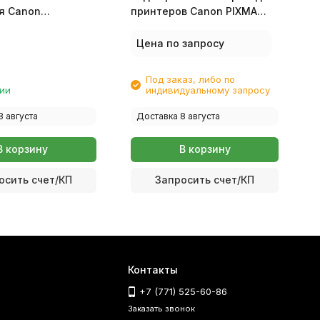
ля Canon
принтеров Canon PIXMA
д
411/G2400/G2411/G3400/G3411
G1400/G2400/G3400
G
8
Цена по запросу
0
Под заказ, либо по
чии
индивидуальному запросу
8 августа
Доставка 8 августа
В корзину
В корзину
осить счет/КП
Запросить счет/КП
Контакты
+7 (771) 525-60-86
Заказать звонок