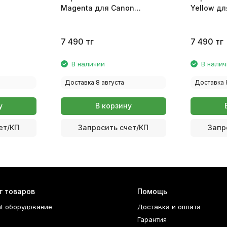
Magenta для Canon
Yellow д
0/G2411/G3400/G3411
G1400/G1411/G2400/G2411/G3400/G3411
G1400/G1
0665C001
0666C001
7 490
тг
7 490
тг
В наличии
В нали
Доставка 8 августа
Доставка 
у
В корзину
ет/КП
Запросить счет/КП
Запр
г товаров
Помощь
nt оборудование
Доставка и оплата
Гарантия