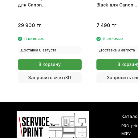
для Canon
Black для Canon
G1400/G2400/G3400 QY6-
G1400/G1411/G240
8018-030 | QY6-8006-
0663C001
000000
29 900
тг
7 490
тг
В наличии
В наличии
Доставка 8 августа
Доставка 8 августа
В корзину
В корзин
Запросить счет/КП
Запросить сч
Катало
PRO-pri
МФУ