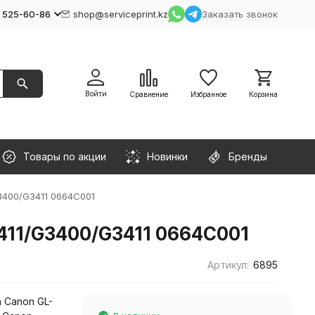
) 525-60-86
shop@serviceprint.kz
Заказать звонок
Войти
Сравнение
Избранное
Корзина
Товары по акции
Новинки
Бренды
3400/G3411 0664C001
411/G3400/G3411 0664C001
Артикул:
6895
 Canon GL-