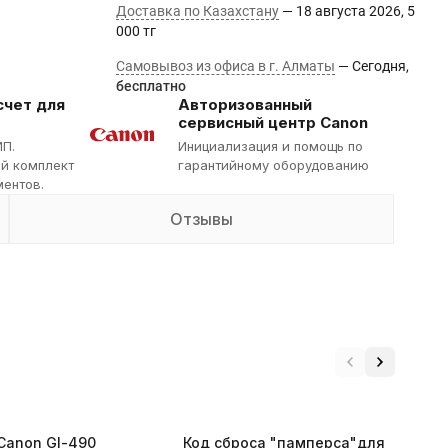
Доставка по Казахстану
18 августа 2026
5
000 тг
Самовывоз из офиса в г. Алматы
Сегодня
Бесплатно
счет для
Авторизованный
сервисный центр Canon
ИП.
Инициализация и помощь по
й комплект
гарантийному оборудованию
ентов.
Отзывы
Canon Gl-490
Код сброса "памперса"для
П