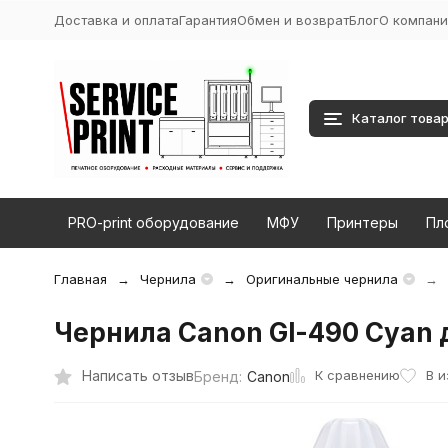
Доставка и оплата
Гарантия
Обмен и возврат
Блог
О компани
Каталог това
PRO-print оборудование
МФУ
Принтеры
Пл
Главная
Чернила
Оригинальные чернила
Чернила Canon Gl-490 Cyan 
К сравнению
Написать отзыв
В 
Бренд:
Canon