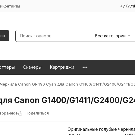
и
Контакты
+7 (771
Все категории
ров
оттеры
Сканеры
Картриджи
Чернила Canon Gl-490 Cyan для Canon G1400/G1411/G2400/G2411/G
для Canon G1400/G1411/G2400/G2
избранное
Поделиться
Оригинальные голубые чернила