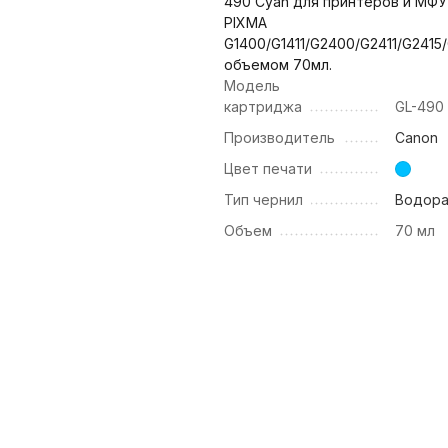
490 Cyan для принтеров и МФУ
PIXMA
G1400/G1411/G2400/G2411/G2415
объемом 70мл.
Модель
картриджа
GL-490
Производитель
Canon
Цвет печати
Тип чернил
Водор
Объем
70 мл