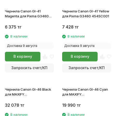
Чернила Canon GI-41
Чернила Canon GI-41 Yellow
Magenta для Pixma G3460
для Pixma G3460 4545C001
4544C001
6 375
тг
7 428
тг
В наличии
В наличии
Доставка 9 августа
Доставка 9 августа
В корзину
В корзину
Запросить счет/КП
Запросить счет/КП
Чернила Canon GI-46 Black
Чернила Canon GI-46 Cyan
для MAXIFY
для MAXIFY
GX6040/GX7040 4411C001
GX6040/GX7040 4427C001
32 078
тг
19 990
тг
В наличии
В наличии