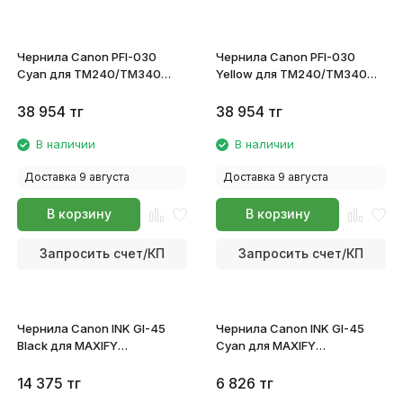
Чернила Canon PFI-030
Чернила Canon PFI-030
Cyan для TM240/TM340
Yellow для TM240/TM340
3490C001
3492C001
38 954
тг
38 954
тг
В наличии
В наличии
Доставка 9 августа
Доставка 9 августа
В корзину
В корзину
Запросить счет/КП
Запросить счет/КП
Чернила Canon INK GI-45
Чернила Canon INK GI-45
Black для MAXIFY
Cyan для MAXIFY
GX1040/GX2040 6288C001
GX1040/GX2040 6285C001
14 375
тг
6 826
тг