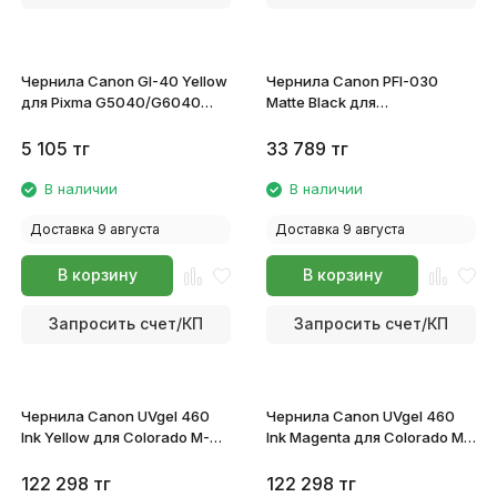
Чернила Canon GI-40 Yellow
Чернила Canon PFI-030
для Pixma G5040/G6040
Matte Black для
3402C001
TM240/TM340 3488C001
5 105
тг
33 789
тг
В наличии
В наличии
Доставка 9 августа
Доставка 9 августа
В корзину
В корзину
Запросить счет/КП
Запросить счет/КП
Чернила Canon UVgel 460
Чернила Canon UVgel 460
Ink Yellow для Colorado M-
Ink Magenta для Colorado M-
series 1965C065
series 1965C064
122 298
тг
122 298
тг