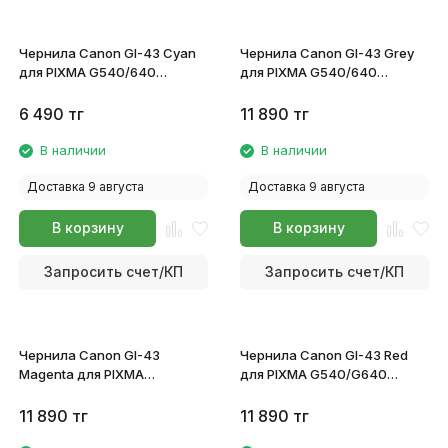
Чернила Canon GI-43 Cyan
Чернила Canon GI-43 Grey
для PIXMA G540/640
для PIXMA G540/640
4672C001
4707C001
6 490
тг
11 890
тг
В наличии
В наличии
Доставка 9 августа
Доставка 9 августа
В корзину
В корзину
Запросить счет/КП
Запросить счет/КП
Чернила Canon GI-43
Чернила Canon GI-43 Red
Magenta для PIXMA
для PIXMA G540/G640
G540/G640 4680C001
4716C001
11 890
тг
11 890
тг