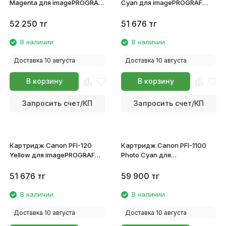
Magenta для imagePROGRAF
Cyan для imagePROGRAF
TM-200/TM-205/TM-
TM-200/TM-205/TM-
300/TM-305 2887C001
300/TM-305 2886C001
52 250
тг
51 676
тг
В наличии
В наличии
Доставка 10 августа
Доставка 10 августа
В корзину
В корзину
Запросить счет/КП
Запросить счет/КП
Картридж Canon PFI-120
Картридж Canon PFI-1100
Yellow для imagePROGRAF
Photo Cyan для
TM-200/TM-205/TM-
imagePROGRAF PRO-
300/TM-305 2888C001
2100/4100/6100/4100S/6100S
51 676
тг
59 900
тг
0854C001
В наличии
В наличии
Доставка 10 августа
Доставка 10 августа