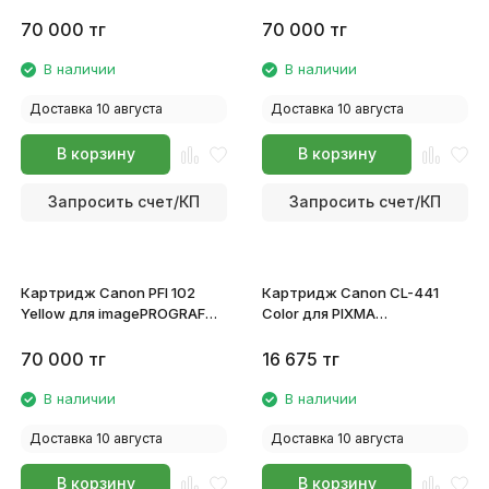
iPF500/510/600/605/610
iPF500/510/600/605/610
0896B001
0897B001
70 000
тг
70 000
тг
В наличии
В наличии
Доставка 10 августа
Доставка 10 августа
В корзину
В корзину
Запросить счет/КП
Запросить счет/КП
Картридж Canon PFI 102
Картридж Canon CL-441
Yellow для imagePROGRAF
Color для PIXMA
iPF500/510/600/605/610
MG2140/MG3140/MG4140
0898B001
5221B001
70 000
тг
16 675
тг
В наличии
В наличии
Доставка 10 августа
Доставка 10 августа
В корзину
В корзину