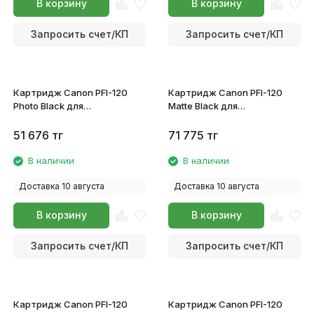
В корзину
В корзину
Запросить счет/КП
Запросить счет/КП
Картридж Canon PFI-120
Картридж Canon PFI-120
Photo Black для
Matte Black для
imagePROGRAF TM-200/TM-
imagePROGRAF TM-200/TM-
205/TM-300/TM-305
205/TM-300/TM-305
51 676
тг
71 775
тг
2885C001
2884C001
В наличии
В наличии
Доставка 10 августа
Доставка 10 августа
В корзину
В корзину
Запросить счет/КП
Запросить счет/КП
Картридж Canon PFI-120
Картридж Canon PFI-120