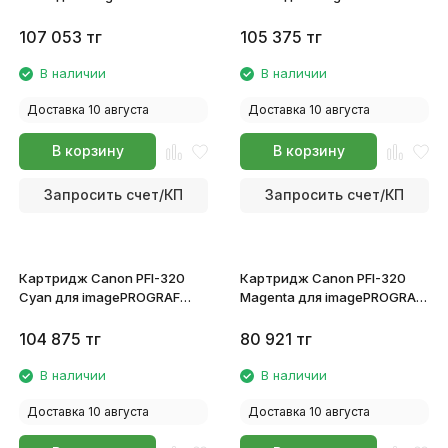
TM-200/TM-205/TM-
TM-200/TM-205/TM-
300/TM-305 2890C001
300/TM-305 2893C001
107 053
тг
105 375
тг
В наличии
В наличии
Доставка 10 августа
Доставка 10 августа
В корзину
В корзину
Запросить счет/КП
Запросить счет/КП
Картридж Canon PFI-320
Картридж Canon PFI-320
Cyan для imagePROGRAF
Magenta для imagePROGRAF
TM-200/TM-205/TM-
TM-200/TM-205/TM-
300/TM-305 2891C001
300/TM-305 2892C001
104 875
тг
80 921
тг
В наличии
В наличии
Доставка 10 августа
Доставка 10 августа