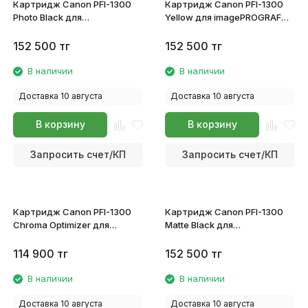
Картридж Canon PFI-1300
Картридж Canon PFI-1300
Photo Black для
Yellow для imagePROGRAF
imagePROGRAF PRO-
PRO-
2100/4100/6100/4100S/6100S
2100/4100/6100/4100S/6100S
152 500
тг
152 500
тг
0811C001
0814C001
В наличии
В наличии
Доставка 10 августа
Доставка 10 августа
В корзину
В корзину
Запросить счет/КП
Запросить счет/КП
Картридж Canon PFI-1300
Картридж Canon PFI-1300
Chroma Optimizer для
Matte Black для
imagePROGRAF PRO-
imagePROGRAF PRO-
2100/4100/6100/4100S/6100S
2100/4100/6100/4100S/6100S
114 900
тг
152 500
тг
0821C001
0810C001
В наличии
В наличии
Доставка 10 августа
Доставка 10 августа