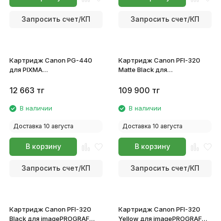
Запросить счет/КП
Запросить счет/КП
Картридж Canon PG-440
Картридж Canon PFI-320
для PIXMA
Matte Black для
MG2140/MG3140/MG4140
imagePROGRAF TM-200/TM-
5219B001
205/TM-300/TM-305
12 663
тг
109 900
тг
2889C001
В наличии
В наличии
Доставка 10 августа
Доставка 10 августа
В корзину
В корзину
Запросить счет/КП
Запросить счет/КП
Картридж Canon PFI-320
Картридж Canon PFI-320
Black для imagePROGRAF
Yellow для imagePROGRAF