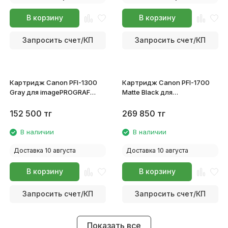
В корзину
В корзину
Запросить счет/КП
Запросить счет/КП
Картридж Canon PFI-1300
Картридж Canon PFI-1700
Gray для imagePROGRAF
Matte Black для
PRO-
imagePROGRAF PRO-
2100/4100/6100/4100S/6100S
2100/4100/6100/4100S/6100S
152 500
тг
269 850
тг
0817C001
0774C001
В наличии
В наличии
Доставка 10 августа
Доставка 10 августа
В корзину
В корзину
Запросить счет/КП
Запросить счет/КП
Показать все