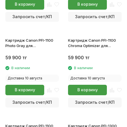
В корзину
В корзину
Запросить счет/КП
Запросить счет/КП
Картридж Canon PFI-1100
Картридж Canon PFI-1100
Photo Gray для
Chroma Optimizer для
imagePROGRAF PRO-
imagePROGRAF PRO-
2100/4100/6100/4100S/6100S
2100/4100/6100/4100S/6100S
59 900
тг
59 900
тг
0857C001
0860C001
В наличии
В наличии
Доставка 10 августа
Доставка 10 августа
В корзину
В корзину
Запросить счет/КП
Запросить счет/КП
Картридж Canon PFI-1100
Картридж Canon PFI-1300