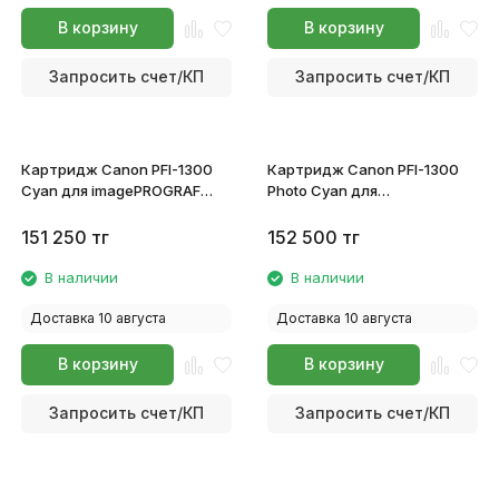
В корзину
В корзину
Запросить счет/КП
Запросить счет/КП
Картридж Canon PFI-1300
Картридж Canon PFI-1300
Cyan для imagePROGRAF
Photo Cyan для
PRO-
imagePROGRAF PRO-
2100/4100/6100/4100S/6100S
2100/4100/6100/4100S/6100S
151 250
тг
152 500
тг
0812C001
0815C001
В наличии
В наличии
Доставка 10 августа
Доставка 10 августа
В корзину
В корзину
Запросить счет/КП
Запросить счет/КП