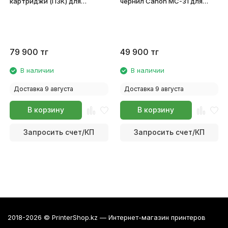
картриджи (ПЗК) для
чернил Canon MC-31 для
плоттеров Canon
плоттеров imagePROGRAF
imagePROGRAF TM-350/TM-
TM-200/TM-300/TM-305
355
1156C005
79 900
тг
49 900
тг
В наличии
В наличии
Доставка 9 августа
Доставка 9 августа
В корзину
В корзину
Запросить счет/КП
Запросить счет/КП
2018-2026 © PrinterShop.kz — Интернет-магазин принтеров