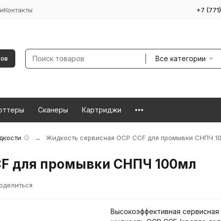
и
Контакты
+7 (771
Все категории
ров
оттеры
Сканеры
Картриджи
дкости
Жидкость сервисная OCP CCF для промывки СНПЧ 1
CF для промывки СНПЧ 100мл
оделиться
Высокоэффективная сервисная