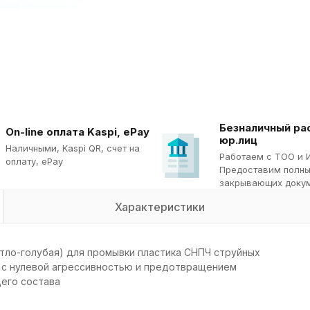
Безналичный ра
On-line оплата Kaspi, ePay
юр.лиц
Наличными, Kaspi QR, cчет на
Работаем с ТОО и 
оплату, ePay
Предоставим полны
закрывающих докум
Характеристики
тло-голубая) для промывки пластика СНПЧ струйных
л с нулевой агрессивностью и предотвращением
его состава