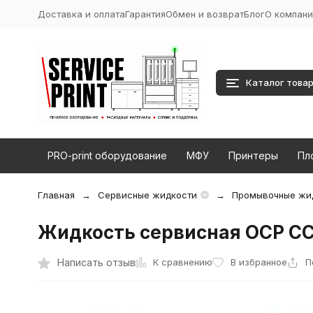
Доставка и оплата
Гарантия
Обмен и возврат
Блог
О компани
Каталог това
PRO-print оборудование
МФУ
Принтеры
Пл
Главная
Сервисные жидкости
Промывочные жи
Жидкость сервисная OCP C
К сравнению
Написать отзыв
В избранное
П