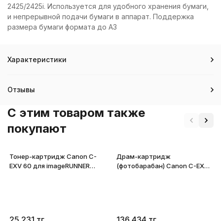
2425/2425i. Используется для удобного хранения бумаги,
и непрерывной подачи бумаги в аппарат. Поддержка
размера бумаги формата до А3
Характеристики
Отзывы
C этим товаром также
покупают
Тонер-картридж Canon C-
Драм-картридж
EXV 60 для imageRUNNER
(фотобарабан) Canon C-EXV
2425/2425i 4311C001
42 для imageRUNNER
2425/2425i 6954B002
25 231
тг
136 434
тг