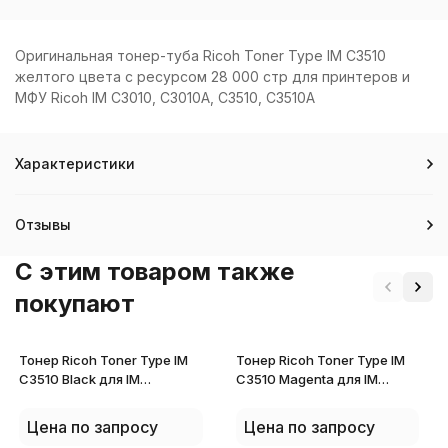
Оригинальная тонер-туба Ricoh Toner Type IM C3510
желтого цвета с ресурсом 28 000 стр для принтеров и
МФУ Ricoh IM C3010, C3010A, C3510, C3510A
Характеристики
Отзывы
C этим товаром также
покупают
Тонер Ricoh Toner Type IM
Тонер Ricoh Toner Type IM
C3510 Black для IM
C3510 Magenta для IM
C3010/C3010A/C3510/C3510A
C3010/C3010A/C3510/C3510A
842506
842508
Цена по запросу
Цена по запросу