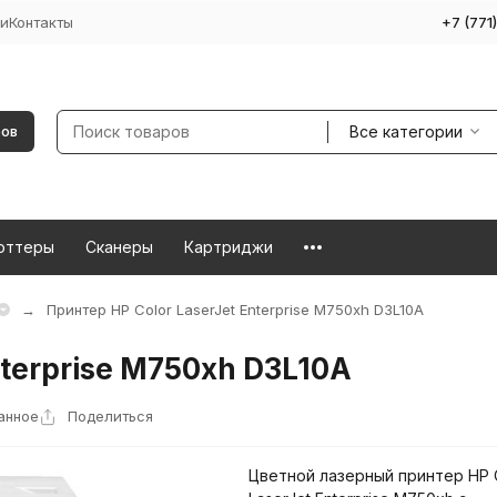
и
Контакты
+7 (771
Все категории
ров
оттеры
Сканеры
Картриджи
Принтер HP Color LaserJet Enterprise M750xh D3L10A
nterprise M750xh D3L10A
анное
Поделиться
Цветной лазерный принтер HP 