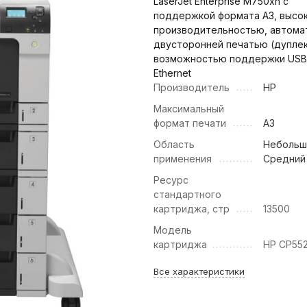
LaserJet Enterprise M750xh с
поддержкой формата А3, высо
производительностью, автома
двусторонней печатью (дуплек
возможностью поддержки USB
Ethernet
Производитель
HP
Максимальный
формат печати
А3
Область
Небольш
применения
Средний
Ресурс
стандартного
картриджа, cтр
13500
Модель
картриджа
HP CP55
Все характеристики