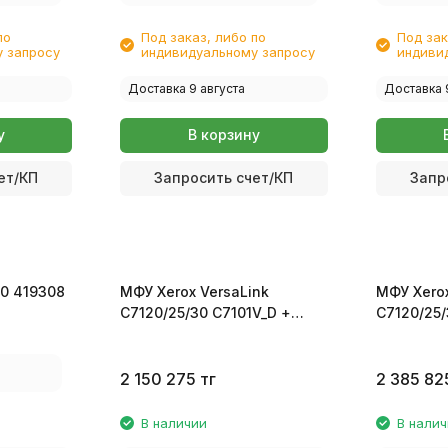
по
Под заказ, либо по
Под зак
 запросу
индивидуальному запросу
индиви
Доставка 9 августа
Доставка 
у
В корзину
ет/КП
Запросить счет/КП
Запр
10 419308
МФУ Xerox VersaLink
МФУ Xerox
C7120/25/30 C7101V_D +
C7120/25/
тумба 097S04907
2 150 275
тг
2 385 82
В наличии
В нали