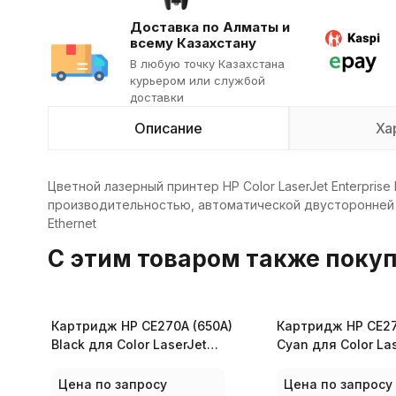
Доставка по Алматы и
всему Казахстану
В любую точку Казахстана
курьером или службой
доставки
Описание
Ха
Цветной лазерный принтер HP Color LaserJet Enterpris
производительностью, автоматической двусторонней
Ethernet
C этим товаром также поку
Картридж HP CE270A (650A)
Картридж HP CE27
Black для Color LaserJet
Cyan для Color La
CP5525/M750
CP5525/M750
Цена по запросу
Цена по запросу