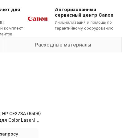
счет для
Авторизованный
сервисный центр Canon
ИП.
Инициализация и помощь по
й комплект
гарантийному оборудованию
ентов.
Расходные материалы
 HP CE273A (650A)
ля Color LaserJet
750
 запросу