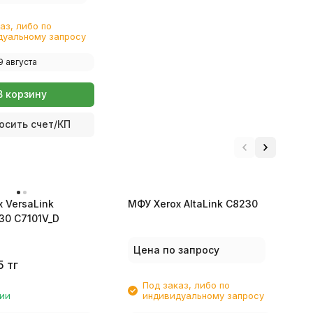
аз, либо по
дуальному запросу
9 августа
В корзину
осить счет/КП
 VersaLink
МФУ Xerox AltaLink C8230
М
30 C7101V_D
S
Цена по запросу
5
тг
Под заказ, либо по
чии
индивидуальному запросу