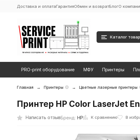
Доставка и оплата
Гарантия
Обмен и возврат
Блог
О компани
Каталог това
PRO-print оборудование
МФУ
Принтеры
Пл
Главная
Принтеры
Цветные лазерные принтеры
Принтер HP Color LaserJet E
К сравнению
Написать отзыв
В избр
Бренд:
HP