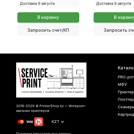
Доставка 9 августа
Доставка 9 августа
В корзину
В корзин
Запросить счет/КП
Запросить сч
Катало
PRO-pri
МФУ
Принте
Плоттер
2018-2026 © PrinterShop.kz — Интернет-
Сканер
магазин принтеров
Картри
KZT
Политика персональных данных