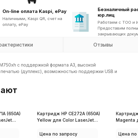
Безналичный ра
On-line оплата Kaspi, ePay
юр.лиц
Наличными, Kaspi QR, cчет на
Работаем с ТОО и 
оплату, ePay
Предоставим полны
закрывающих докум
рактеристики
Отзывы
e M750xh с поддержкой формата А3, высокой
 печатью (дуплекс), возможностью поддержки USB и
пают
1A (650A)
Картридж HP CE272A (650A)
Картридж
serJet
Yellow для Color LaserJet
Magenta д
CP5525/M750
CP5525/M
Цена по запросу
Цена по