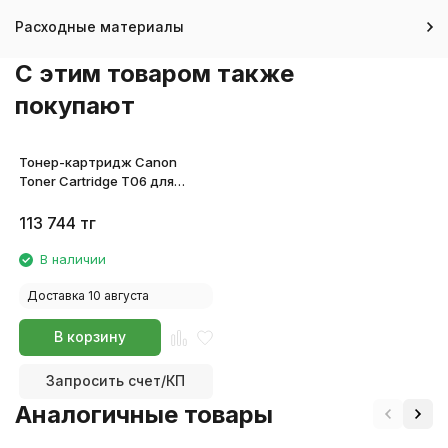
Расходные материалы
C этим товаром также
покупают
Тонер-картридж Canon
Toner Cartridge T06 для
imageRUNNER 1643i/1643iF
3526C002
113 744
тг
В наличии
Доставка 10 августа
В корзину
Запросить счет/КП
Аналогичные товары