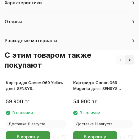
Характеристики
Отзывы
Расходные материалы
C этим товаром также
покупают
Картридж Canon 069 Yellow
Картридж Canon 069
для i-SENSYS
Magenta для i-SENSYS
MF752Cdw/MF754Cdw/LBP673Cdw
MF752Cdw/MF754Cdw/LBP673C
5091C002
5092C002
59 900
тг
54 900
тг
В наличии
В наличии
Доставка 11 августа
Доставка 11 августа
В корзину
В корзину