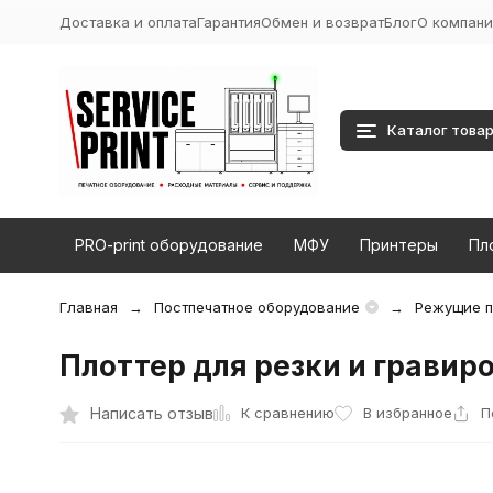
Доставка и оплата
Гарантия
Обмен и возврат
Блог
О компани
Каталог това
PRO-print оборудование
МФУ
Принтеры
Пл
Главная
Постпечатное оборудование
Режущие п
Плоттер для резки и гравир
К сравнению
Написать отзыв
В избранное
П