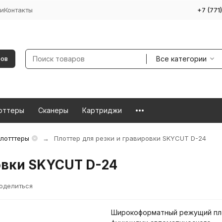
и
Контакты
+7 (771
Все категории
ров
оттеры
Сканеры
Картриджи
лотттеры
Плоттер для резки и гравировки SKYCUT D-24
овки SKYCUT D-24
оделиться
Широкоформатный режущий пл