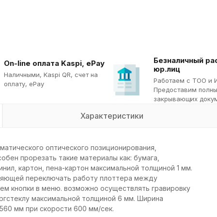
Безналичный ра
On-line оплата Kaspi, ePay
юр.лиц
Наличными, Kaspi QR, cчет на
Работаем с ТОО и 
оплату, ePay
Предоставим полны
закрывающих докум
Характеристики
матического оптического позиционирования,
особен прорезать такие материалы как: бумага,
нил, картон, пена-картон максимальной толщиной 1 мм.
оляющей переключать работу плоттера между
ем кнопки в меню. возможно осуществлять гравировку
 оргстеклу максимальной толщиной 6 мм. Ширина
60 мм при скорости 600 мм/сек.