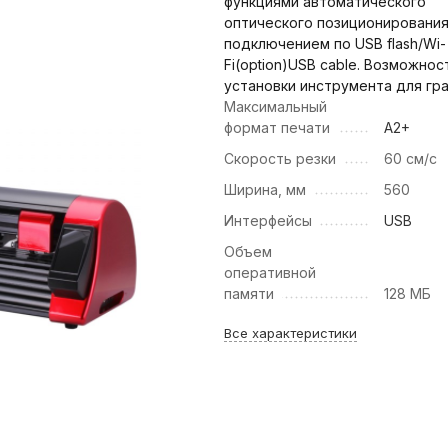
функциями автоматического
оптического позиционирования
подключением по USB flash/Wi-
Fi(option)USB cable. Возможнос
установки инструмента для гр
Максимальный
формат печати
A2+
Скорость резки
60 см/с
Ширина, мм
560
Интерфейсы
USB
Объем
оперативной
памяти
128 МБ
Все характеристики