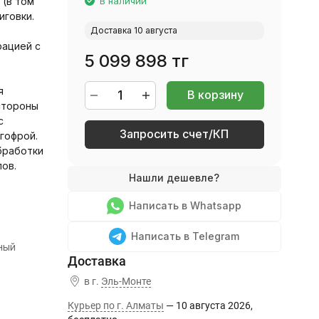
 (в том
В наличии
иговки.
Доставка 10 августа
рацией с
5 099 898 тг
я
В корзину
стороны
с
Запросить счет/КП
гофрой.
бработки
ов.
Написать в Whatsapp
Написать в Telegram
ный
в г.
Эль-Монте
Курьер по г. Алматы
10 августа 2026