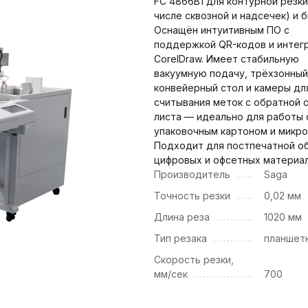
FC 4866B1 для контурной резки
числе сквозной и надсечек) и б
Оснащён интуитивным ПО с
поддержкой QR-кодов и интег
CorelDraw. Имеет стабильную
вакуумную подачу, трёхзонный
конвейерный стол и камеры дл
считывания меток с обратной 
листа — идеально для работы 
упаковочным картоном и микро
Подходит для постпечатной о
цифровых и офсетных материал
Производитель
Saga
Точность резки
0,02 мм
Длина реза
1020 мм
Тип резака
планшет
Скорость резки,
мм/сек
700