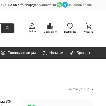
) 525-60-86
shop@serviceprint.kz
Заказать звонок
Войти
Сравнение
Избранное
Корзина
Товары по акции
Новинки
Бренды
Артикул:
15402
aga SG-