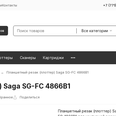
и
Контакты
+7 (771
Все категории
ров
оттеры
Сканеры
Картриджи
Планшетный резак (плоттер) Saga SG-FC 4866B1
 Saga SG-FC 4866B1
бранное
Поделиться
Планшетный резак (плоттер) S