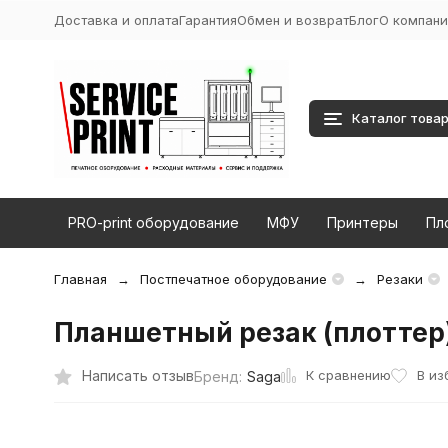
Доставка и оплата
Гарантия
Обмен и возврат
Блог
О компани
Каталог това
PRO-print оборудование
МФУ
Принтеры
Пл
Главная
Постпечатное оборудование
Резаки
Планшетный резак (плоттер)
К сравнению
Написать отзыв
В из
Бренд:
Saga