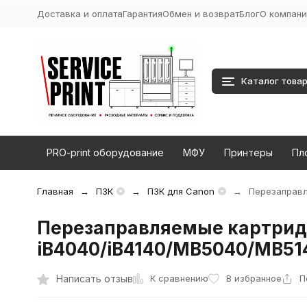
Доставка и оплата
Гарантия
Обмен и возврат
Блог
О компани
Каталог това
PRO-print оборудование
МФУ
Принтеры
Пл
Главная
ПЗК
ПЗК для Canon
Перезаправл
Перезаправляемые картрид
iB4040/iB4140/MB5040/MB5
К сравнению
Написать отзыв
В избранное
П