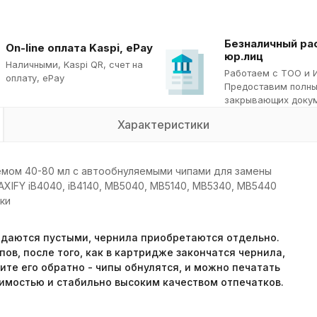
Безналичный ра
On-line оплата Kaspi, ePay
юр.лиц
Наличными, Kaspi QR, cчет на
Работаем с ТОО и 
оплату, ePay
Предоставим полны
закрывающих докум
Характеристики
мом 40-80 мл с автообнуляемыми чипами для замены
XIFY iB4040, iB4140, MB5040, MB5140, MB5340, MB5440
ки
даются пустыми, чернила приобретаются отдельно.
ов, после того, как в картридже закончатся чернила,
ите его обратно - чипы обнулятся, и можно печатать
тоимостью и стабильно высоким качеством отпечатков.