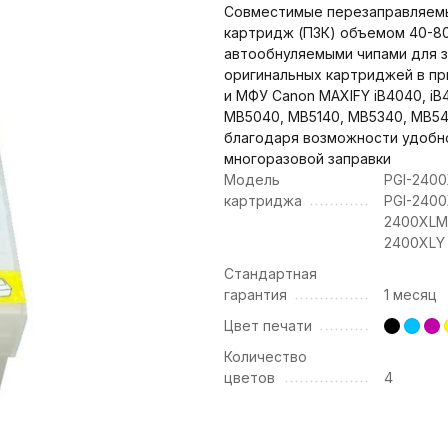
Совместимые перезаправляем
картридж (ПЗК) объемом 40-80
автообнуляемыми чипами для 
оригинальных картриджей в пр
и МФУ Canon MAXIFY iB4040, iB
MB5040, MB5140, MB5340, MB5
благодаря возможности удобн
многоразовой заправки
Модель
PGI-2400
картриджа
PGI-2400
2400XLM;
2400XLY
Стандартная
гарантия
1 месяц
Цвет печати
Количество
цветов
4