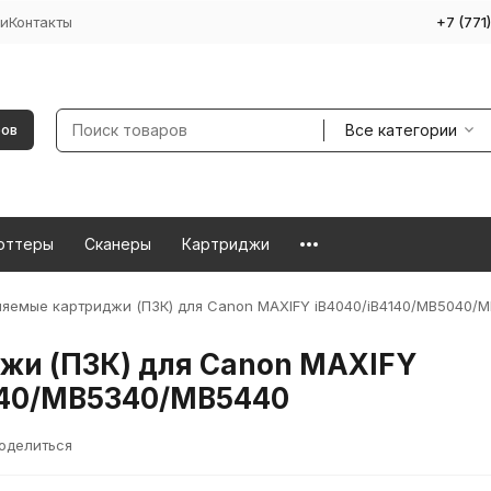
и
Контакты
+7 (771
Все категории
ров
оттеры
Сканеры
Картриджи
яемые картриджи (ПЗК) для Canon MAXIFY iB4040/iB4140/MB5040/
жи (ПЗК) для Canon MAXIFY
140/MB5340/MB5440
оделиться