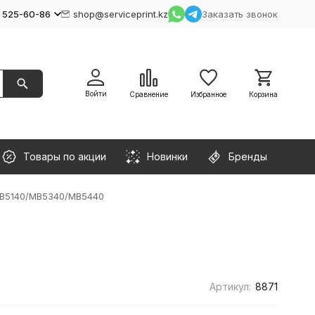
) 525-60-86
shop@serviceprint.kz
Заказать звонок
Войти
Сравнение
Избранное
Корзина
Товары по акции
Новинки
Бренды
MB5140/MB5340/MB5440
Артикул:
8871