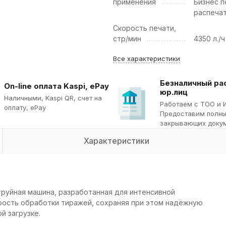
применения
Бизнес п
распеча
Скорость печати,
стр/мин
4350 л./ч
Все характеристики
Безналичный ра
On-line оплата Kaspi, ePay
юр.лиц
Наличными, Kaspi QR, cчет на
Работаем с ТОО и 
оплату, ePay
Предоставим полны
закрывающих докум
Характеристики
труйная машина, разработанная для интенсивной
рость обработки тиражей, сохраняя при этом надёжную
й загрузке.