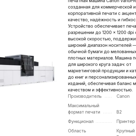
печатная машина Canon varioPR
созданная для коммерческой и
корпоративной печати с акцен
качество, надёжность и гибкос
Устройство обеспечивает печа
разрешении до 1200 × 1200 dpi 
высокой скоростью, поддержи
широкий диапазон носителей —
обычной бумаги до мелованных
плотных материалов. Машина 
для широкого круга задач: от
маркетинговой продукции и ка
до книг и персонализированны
изданий, обеспечивая баланс 
качеством и эффективностью.
Производитель
Canon
Максимальный
формат печати
B2
Функционал
Принтер
Область
Крупный 