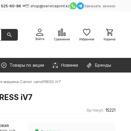
) 525-60-86
shop@serviceprint.kz
Заказать звонок
Войти
Сравнение
Избранное
Корзина
Товары по акции
Новинки
Бренды
я машина Canon varioPRESS iV7
RESS iV7
Артикул:
15221
овая