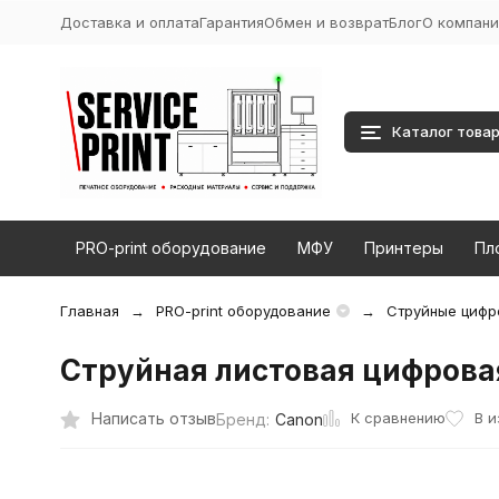
Доставка и оплата
Гарантия
Обмен и возврат
Блог
О компани
Каталог това
PRO-print оборудование
МФУ
Принтеры
Пл
Главная
PRO-print оборудование
Струйные цифр
Струйная листовая цифровая
К сравнению
Написать отзыв
В 
Бренд:
Canon