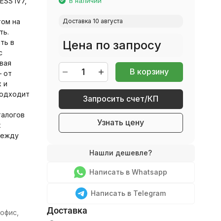
ESS iV7,
В наличии
том на
Доставка 10 августа
ть.
ть в
Цена по запросу
с
вая
В корзину
 от
 и
подходит
Запросить счет/КП
талогов
Узнать цену
х
между
Написать в Whatsapp
Написать в Telegram
офис,