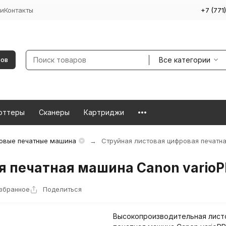
и
Контакты
+7 (771
Все категории
ров
оттеры
Сканеры
Картриджи
овые печатные машина
Струйная листовая цифровая печатна
 печатная машина Canon varioP
избранное
Поделиться
Высокопроизводительная лист