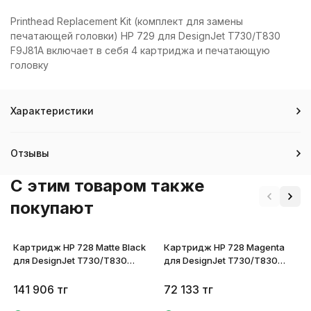
Printhead Replacement Kit (комплект для замены
печатающей головки) HP 729 для DesignJet T730/T830
F9J81A включает в себя 4 картриджа и печатающую
головку
Характеристики
Отзывы
C этим товаром также
покупают
Картридж HP 728 Matte Black
Картридж HP 728 Magenta
для DesignJet T730/T830
для DesignJet T730/T830
F9J68A
F9J66A
141 906
тг
72 133
тг