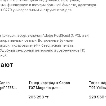
ыми финишерами и лотками большой ёмкости, адаптируя
ает C270 универсальным инструментом для
онтроллеров, включая Adobe PostScript 3, PCL и EFI
орпоративными сетями. Встроенные функции
икация пользователей и безопасная печать,
 Удобный сенсорный интерфейс и современное ПО
ной.
пают
Canon
Тонер-картридж Canon
Тонер-ка
agePRESS
T07 Magenta для
T07 Yell
imagePRESS C165 3643C001
C165 364
205 258
тг
228 960