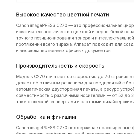
Высокое качество цветной печати
Canon imagePRESS C270 — это профессиональная цифр
исключительное качество цветной и чёрно-белой печа
точного позиционирования тонера и интеллектуальной
протяжении всего тиража. Аппарат подходит для созд
и высококачественных офисных документов.
Производительность и скорость
Модель C270 печатает со скоростью до 70 страниц в м
делает её отличным решением для предприятий с бо
автоматическая двусторонняя печать, а ресурс устро
совместимость с различными носителями — от 52 до 35
так и с плёнкой, конвертами и плотными дизайнерским
Обработка и финишинг
Canon imagePRESS C270 поддерживает расширенные ф
брошюровку, перфорацию, сгиб, сортировку и создани