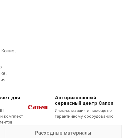
 Копир,
о
ке,
фия
счет для
Авторизованный
сервисный центр Canon
ИП.
Инициализация и помощь по
й комплект
гарантийному оборудованию
ентов.
Расходные материалы