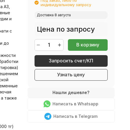
non
Под заказ, либо по
индивидуальному запросу
а A3,
ивные
Доставка 8 августа
удии и
Цена по запросу
чати с
и до
В корзину
ожности
Запросить счет/КП
бработки
тировка)
решением
Узнать цену
ской
ременные
лючая
 а также
Написать в Whatsapp
Написать в Telegram
000 тг
)