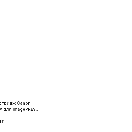
ртридж Canon
ow для imagePRESS
4C001
тг