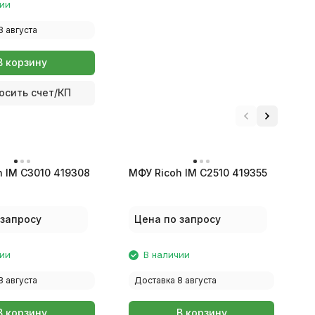
чии
8 августа
В корзину
осить счет/КП
 IM C3010 419308
МФУ Ricoh IM C2510 419355
М
 запросу
Цена по запросу
чии
В наличии
8 августа
Доставка 8 августа
В корзину
В корзину