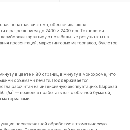
овая печатная система, обеспечивающая
ти с разрешением до 2400 × 2400 dpi. Технологии
 калибровки гарантируют стабильные результаты на
ания презентаций, маркетинговых материалов, буклетов
инуту в цвете и 80 страниц в минуту в монохроме, что
льшими объёмами печати. Поддерживается
йства рассчитан на интенсивную эксплуатацию. Широкая
0 г/м² — позволяет работать как с обычной бумагой,
и материалами.
ункции послепечатной обработки: автоматическую
е буклетов. Благодаря модульной конструкции,