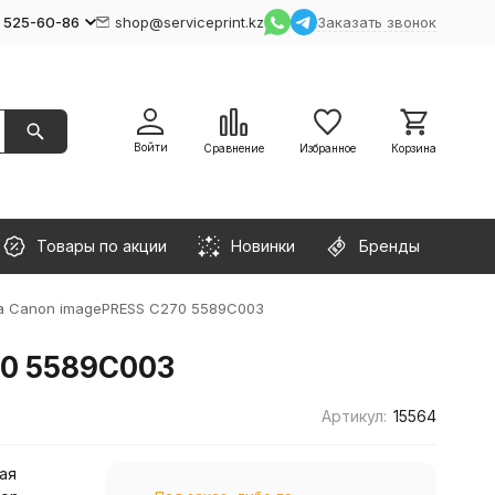
) 525-60-86
shop@serviceprint.kz
Заказать звонок
Войти
Сравнение
Избранное
Корзина
Товары по акции
Новинки
Бренды
а Canon imagePRESS C270 5589C003
70 5589C003
Артикул:
15564
ая