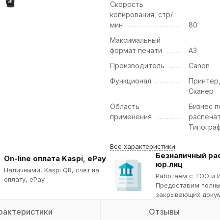
Скорость
копирования, стр/
мин
80
Максимальный
формат печати
А3
Производитель
Canon
Функционал
Принтер,
Сканер
Область
Бизнес п
применения
распечат
Типогра
Все характеристики
Безналичный ра
On-line оплата Kaspi, ePay
юр.лиц
Наличными, Kaspi QR, cчет на
Работаем с ТОО и 
оплату, ePay
Предоставим полны
закрывающих докум
рактеристики
Отзывы