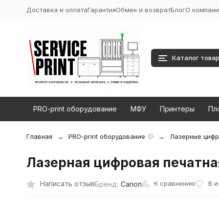
Доставка и оплата
Гарантия
Обмен и возврат
Блог
О компани
Каталог това
PRO-print оборудование
МФУ
Принтеры
Пл
Главная
PRO-print оборудование
Лазерные цифр
Лазерная цифровая печатна
К сравнению
Написать отзыв
В 
Бренд:
Canon