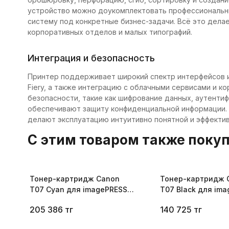
устройство можно доукомплектовать профессиональн
систему под конкретные бизнес-задачи. Всё это дел
корпоративных отделов и малых типографий.
Интеграция и безопасность
Принтер поддерживает широкий спектр интерфейсов и к
Fiery, а также интеграцию с облачными сервисами и к
безопасности, такие как шифрование данных, аутентиф
обеспечивают защиту конфиденциальной информации.
делают эксплуатацию интуитивно понятной и эффектив
C этим товаром также поку
Тонер-картридж Canon
Тонер-картридж 
T07 Cyan для imagePRESS
T07 Black для im
C165 3642C001
C165 3641C001
205 386
тг
140 725
тг