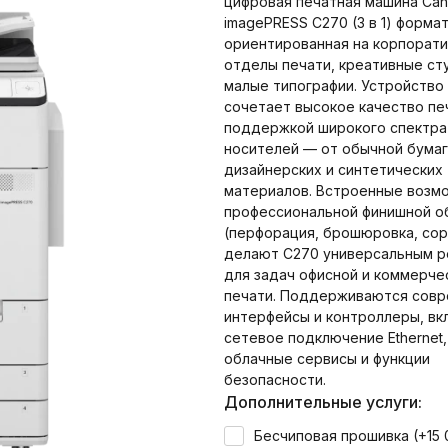
цифровая печатная машина Ca
imagePRESS C270 (3 в 1) формат
ориентированная на корпорат
отделы печати, креативные ст
малые типографии. Устройство
сочетает высокое качество пе
поддержкой широкого спектра
носителей — от обычной бумаг
дизайнерских и синтетических
материалов. Встроенные возм
профессиональной финишной о
(перфорация, брошюровка, сор
делают C270 универсальным 
для задач офисной и коммерче
печати. Поддерживаются сов
интерфейсы и контроллеры, вк
сетевое подключение Ethernet,
облачные сервисы и функции
безопасности.
Дополнительные услуги:
Бесчиповая прошивка (+
15 