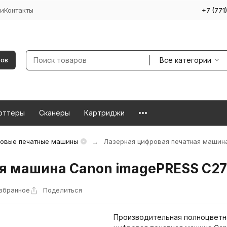
и
Контакты
+7 (771
Все категории
ров
оттеры
Сканеры
Картриджи
овые печатные машины
Лазерная цифровая печатная машин
я машина Canon imagePRESS C2
избранное
Поделиться
Производительная полноцветн