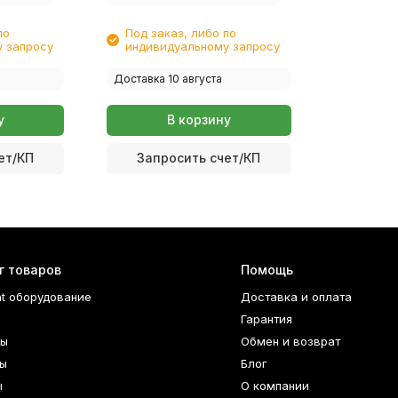
по
Под заказ, либо по
 запросу
индивидуальному запросу
Доставка 10 августа
у
В корзину
ет/КП
Запросить счет/КП
г товаров
Помощь
nt оборудование
Доставка и оплата
Гарантия
ры
Обмен и возврат
ы
Блог
ы
О компании