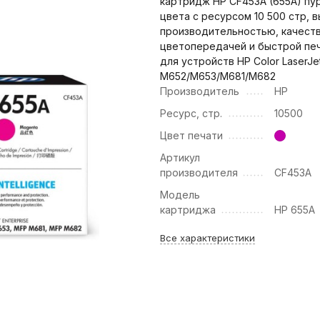
картридж HP CF453A (655A) пу
цвета с ресурсом 10 500 стр, 
производительностью, качест
цветопередачей и быстрой пе
для устройств HP Color LaserJe
M652/M653/M681/M682
Производитель
HP
Ресурс, стр.
10500
Цвет печати
Артикул
производителя
CF453A
Модель
картриджа
HP 655A
Все характеристики