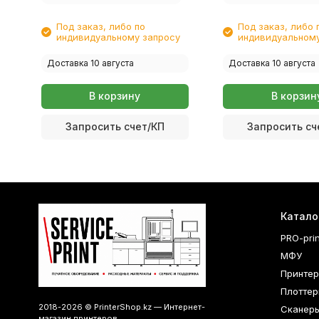
Под заказ, либо по
Под заказ, либо 
индивидуальному запросу
индивидуальному
Доставка 10 августа
Доставка 10 августа
В корзину
В корзин
Запросить счет/КП
Запросить сч
Катало
PRO-pri
МФУ
Принте
Плоттер
2018-2026 © PrinterShop.kz — Интернет-
Сканер
магазин принтеров