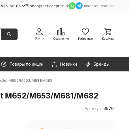
) 525-60-86
shop@serviceprint.kz
Заказать звонок
Войти
Сравнение
Избранное
Корзина
Товары по акции
Новинки
Бренды
erJet M652/M653/M681/M682
Jet M652/M653/M681/M682
Артикул:
6976