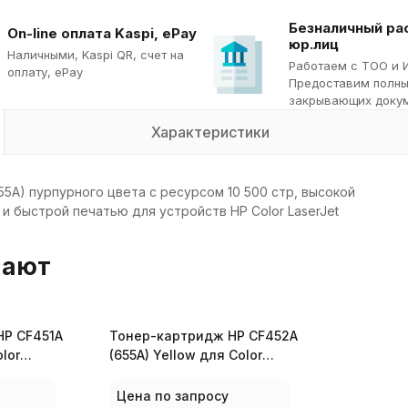
Безналичный ра
On-line оплата Kaspi, ePay
юр.лиц
Наличными, Kaspi QR, cчет на
Работаем с ТОО и 
оплату, ePay
Предоставим полны
закрывающих докум
Характеристики
5A) пурпурного цвета с ресурсом 10 500 стр, высокой
 быстрой печатью для устройств HP Color LaserJet
пают
HP CF451A
Тонер-картридж HP CF452A
lor
(655A) Yellow для Color
LaserJet
M682
M652/M653/M681/M682
Цена по запросу