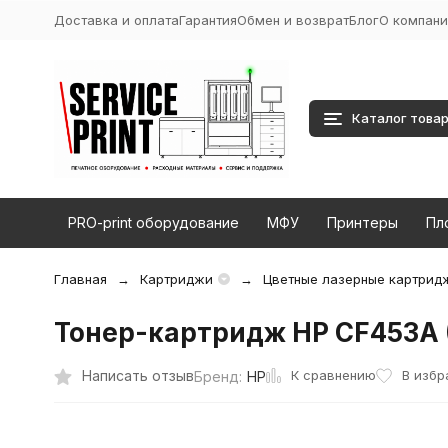
Доставка и оплата
Гарантия
Обмен и возврат
Блог
О компани
Каталог това
PRO-print оборудование
МФУ
Принтеры
Пл
Главная
Картриджи
Цветные лазерные картрид
Тонер-картридж HP CF453A (
К сравнению
Написать отзыв
В избр
Бренд:
HP