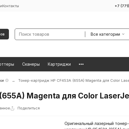
и
Контакты
+7 (771
Все категории
ров
оттеры
Сканеры
Картриджи
жи
Тонер-картридж HP CF453A (655A) Magenta для Color Las
655A) Magenta для Color Laser
анное
Поделиться
Оригинальный лазерный тонер-