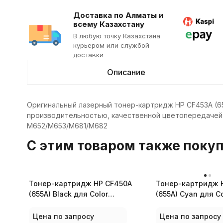
Доставка по Алматы и
всему Казахстану
В любую точку Казахстана
курьером или службой
доставки
Описание
Оригинальный лазерный тонер-картридж HP CF453A (65
производительностью, качественной цветопередачей и
M652/M653/M681/M682
C этим товаром также поку
Тонер-картридж HP CF450A
Тонер-картридж 
(655A) Black для Color
(655A) Cyan для Co
LaserJet
LaserJet
M652/M653/M681/M682
M652/M653/M681/
Цена по запросу
Цена по запросу