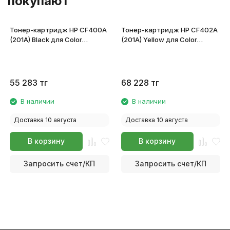
покупают
Тонер-картридж HP CF400A
Тонер-картридж HP CF402A
(201A) Black для Color
(201A) Yellow для Color
LaserJet Pro M252/MFP M277
LaserJet Pro M252/MFP M277
55 283
тг
68 228
тг
В наличии
В наличии
Доставка 10 августа
Доставка 10 августа
В корзину
В корзину
Запросить счет/КП
Запросить счет/КП