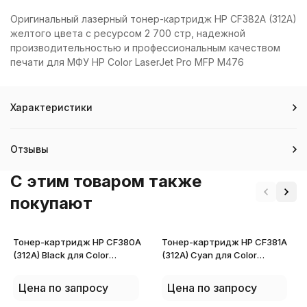
Оригинальный лазерный тонер-картридж HP CF382A (312A)
желтого цвета с ресурсом 2 700 стр, надежной
производительностью и профессиональным качеством
печати для МФУ HP Color LaserJet Pro MFP M476
Характеристики
Отзывы
C этим товаром также
покупают
Тонер-картридж HP CF380A
Тонер-картридж HP CF381A
(312A) Black для Color
(312A) Cyan для Color
LaserJet Pro MFP M476
LaserJet Pro MFP M476
Цена по запросу
Цена по запросу