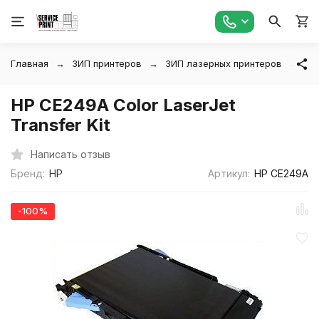
Главная
ЗИП принтеров
ЗИП лазерных принтеров
HP
HP CE249A Color LaserJet
Transfer Kit
Написать отзыв
Бренд:
HP
Артикул:
HP CE249A
-100%