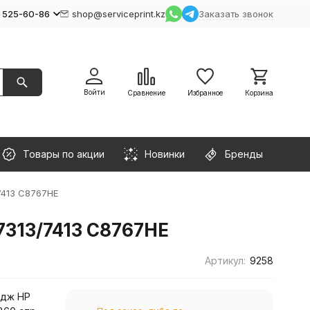
) 525-60-86
shop@serviceprint.kz
Заказать звонок
Войти
Сравнение
Избранное
Корзина
Товары по акции
Новинки
Бренды
/7413 C8767HE
 7313/7413 C8767HE
Артикул:
9258
идж HP