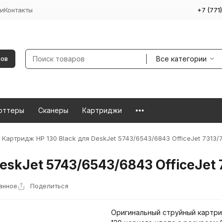
и
Контакты
+7 (771
Все категории
ров
оттеры
Сканеры
Картриджи
Картридж HP 130 Black для DeskJet 5743/6543/6843 OfficeJet 7313
eskJet 5743/6543/6843 OfficeJet
анное
Поделиться
Оригинальный струйный картр