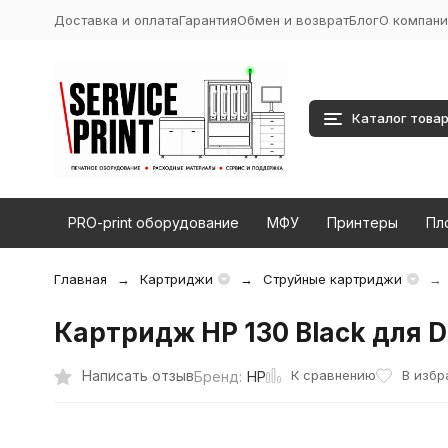
Доставка и оплата
Гарантия
Обмен и возврат
Блог
О компани
Каталог това
PRO-print оборудование
МФУ
Принтеры
Пл
Главная
Картриджи
Струйные картриджи
Картридж HP 130 Black для D
К сравнению
Написать отзыв
В избр
Бренд:
HP