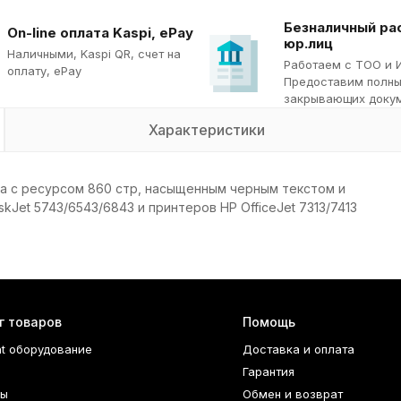
Безналичный ра
On-line оплата Kaspi, ePay
юр.лиц
Наличными, Kaspi QR, cчет на
Работаем с ТОО и 
оплату, ePay
Предоставим полны
закрывающих докум
Характеристики
а с ресурсом 860 стр, насыщенным черным текстом и
et 5743/6543/6843 и принтеров HP OfficeJet 7313/7413
г товаров
Помощь
nt оборудование
Доставка и оплата
Гарантия
ры
Обмен и возврат