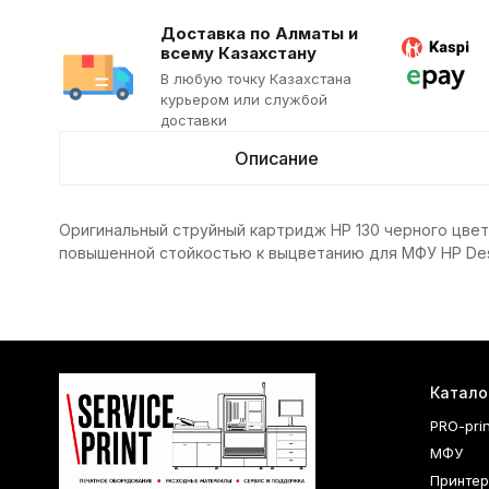
Доставка по Алматы и
всему Казахстану
В любую точку Казахстана
курьером или службой
доставки
Описание
Оригинальный струйный картридж HP 130 черного цвет
повышенной стойкостью к выцветанию для МФУ HP DeskJ
Катало
PRO-pri
МФУ
Принте