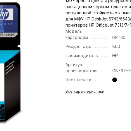
130 черного цвета с ресурсом 
насыщенным черным текстом и
повышенной стойкостью к выц
для МФУ HP DeskJet 5743/6543
принтеров HP OfficeJet 7313/74
Модель
картриджа
HP 130
Ресурс, стр.
860
Производитель
HP
Артикул
производителя
C8767H
Цвет печати
Все характеристики