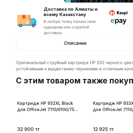
Доставка по Алматы и
всему Казахстану
В любую точку Казахстана
курьером или службой
доставки
Описание
Оригинальный струйный картридж HP 932 черного цвет
устойчивыми к выцветанию чернилами и отличным качес
C этим товаром также поку
Картридж HP 932XL Black
Картридж HP 933
для OfficeJet 7110/6100/7510
для OfficeJet 7110
CN053AE
CN054AE
32 900
тг
12 925
тг