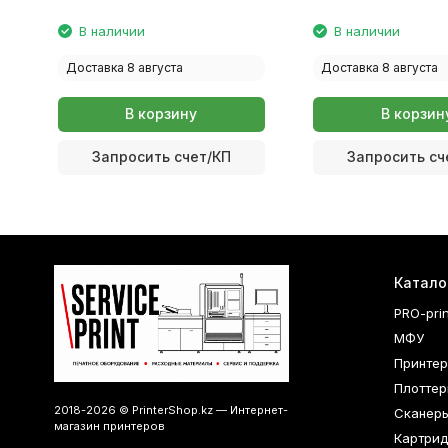
В наличии
В наличии
Доставка 8 августа
Доставка 8 августа
В корзину
В корзин
Запросить счет/КП
Запросить сч
Катало
PRO-pri
МФУ
Принте
Плоттер
2018-2026 © PrinterShop.kz — Интернет-
Сканер
магазин принтеров
Картри