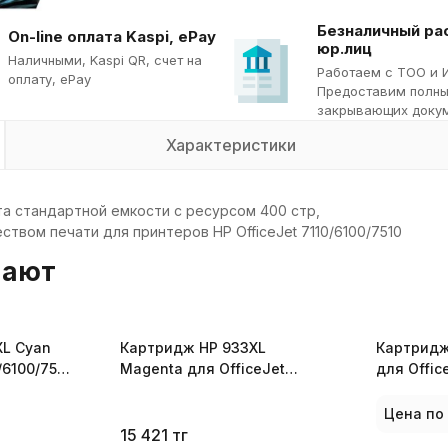
Безналичный ра
On-line оплата Kaspi, ePay
юр.лиц
Наличными, Kaspi QR, cчет на
Работаем с ТОО и 
оплату, ePay
Предоставим полны
закрывающих докум
Характеристики
а стандартной емкости с ресурсом 400 стр,
твом печати для принтеров HP OfficeJet 7110/6100/7510
пают
XL Cyan
Картридж HP 933XL
Картридж
/6100/7510
Magenta для OfficeJet
для Offic
7110/6100/7510 CN055AE
CN056AE
Цена по
15 421
тг