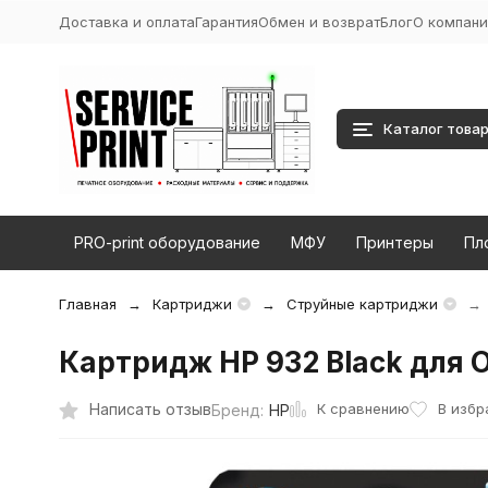
Доставка и оплата
Гарантия
Обмен и возврат
Блог
О компани
Каталог това
PRO-print оборудование
МФУ
Принтеры
Пл
Главная
Картриджи
Струйные картриджи
Картридж HP 932 Black для O
К сравнению
Написать отзыв
В избр
Бренд:
HP