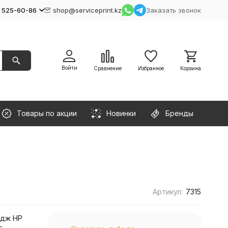
) 525-60-86
shop@serviceprint.kz
Заказать звонок
Войти
Сравнение
Избранное
Корзина
Товары по акции
Новинки
Бренды
Артикул:
7315
идж HP