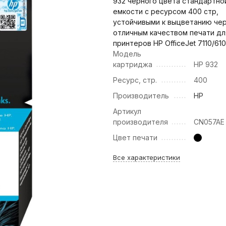
932 черного цвета стандартно
емкости с ресурсом 400 стр,
устойчивыми к выцветанию чер
отличным качеством печати дл
принтеров HP OfficeJet 7110/61
Модель
картриджа
HP 932
Ресурс, стр.
400
Производитель
HP
Артикул
производителя
CN057AE
Цвет печати
Все характеристики