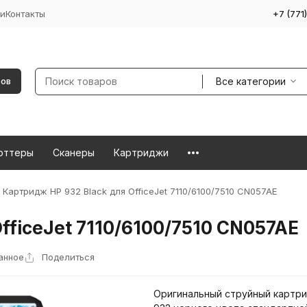
и
Контакты
+7 (771
Все категории
ров
оттеры
Сканеры
Картриджи
Картридж HP 932 Black для OfficeJet 7110/6100/7510 CN057AE
fficeJet 7110/6100/7510 CN057AE
анное
Поделиться
Оригинальный струйный картр