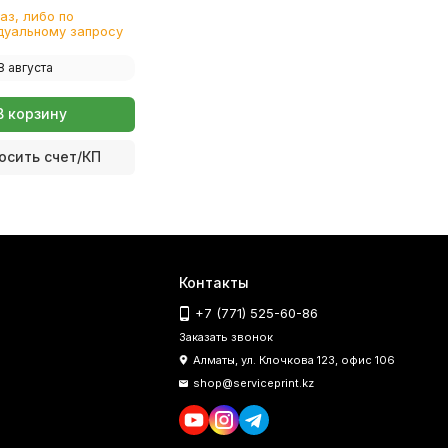
аз, либо по
дуальному запросу
8 августа
В корзину
осить счет/КП
Контакты
+7 (771) 525-60-86
Заказать звонок
Алматы, ул. Клочкова 123, офис 106
shop@serviceprint.kz