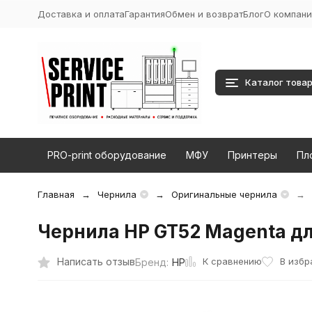
Доставка и оплата
Гарантия
Обмен и возврат
Блог
О компани
Каталог това
PRO-print оборудование
МФУ
Принтеры
Пл
Главная
Чернила
Оригинальные чернила
Чернила HP GT52 Magenta для
К сравнению
Написать отзыв
В избр
Бренд:
HP