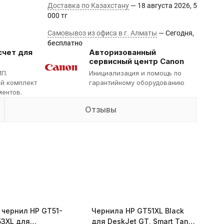
Доставка по Казахстану
18 августа 2026
5
000 тг
Самовывоз из офиса в г. Алматы
Сегодня
Бесплатно
счет для
Авторизованный
сервисный центр Canon
ИП.
Инициализация и помощь по
й комплект
гарантийному оборудованию
ентов.
Отзывы
 чернил HP GT51-
Чернила HP GT51XL Black
3XL для
для DeskJet GT, Smart Tank,