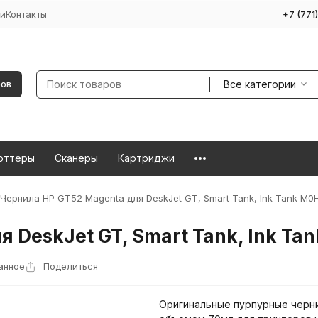
и
Контакты
+7 (771
Все категории
ров
оттеры
Сканеры
Картриджи
Чернила HP GT52 Magenta для DeskJet GT, Smart Tank, Ink Tank M0
 DeskJet GT, Smart Tank, Ink T
анное
Поделиться
Оригинальные пурпурные черн