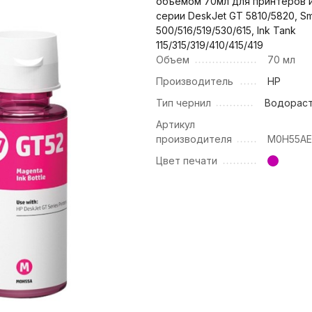
объемом 70мл для принтеров 
серии DeskJet GT 5810/5820, Sm
500/516/519/530/615, Ink Tank
115/315/319/410/415/419
Объем
70 мл
Производитель
HP
Тип чернил
Водорас
Артикул
производителя
M0H55A
Цвет печати