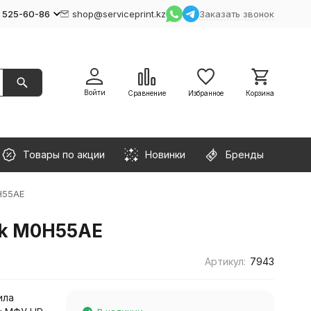
) 525-60-86
shop@serviceprint.kz
Заказать звонок
Войти
Сравнение
Избранное
Корзина
Товары по акции
Новинки
Бренды
H55AE
ank M0H55AE
Артикул:
7943
ила