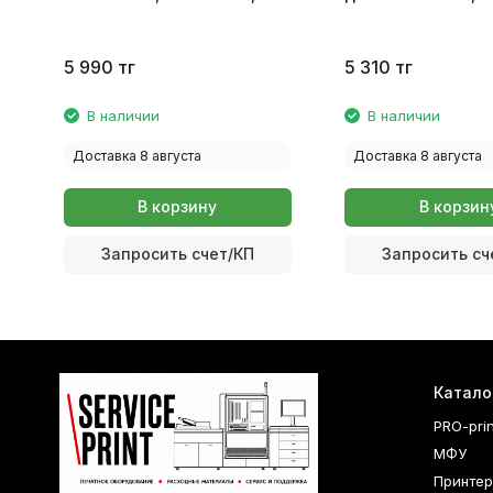
Tank M0H54AE
Ink Tank M0H56AE
5 990
тг
5 310
тг
В наличии
В наличии
Доставка 8 августа
Доставка 8 августа
В корзину
В корзин
Запросить счет/КП
Запросить сч
Катало
PRO-pri
МФУ
Принте