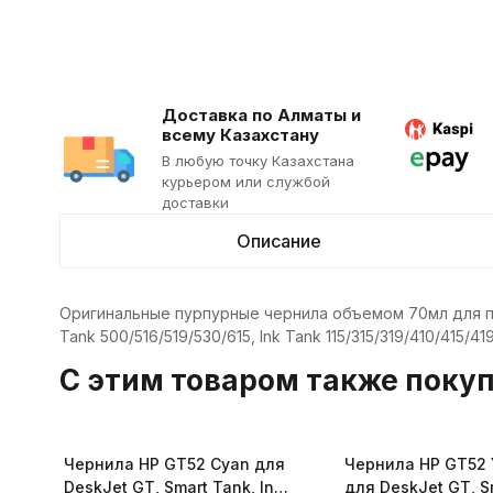
Доставка по Алматы и
всему Казахстану
В любую точку Казахстана
курьером или службой
доставки
Описание
Оригинальные пурпурные чернила объемом 70мл для пр
Tank 500/516/519/530/615, Ink Tank 115/315/319/410/415/41
C этим товаром также поку
Чернила HP GT52 Cyan для
Чернила HP GT52 
DeskJet GT, Smart Tank, Ink
для DeskJet GT, S