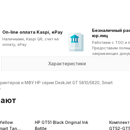
Безналичный ра
On-line оплата Kaspi, ePay
юр.лиц
Наличными, Kaspi QR, cчет на
Работаем с ТОО и 
оплату, ePay
Предоставим полны
закрывающих докум
Характеристики
интеров и МФУ HP серии DeskJet GT 5810/5820, Smart
9
пают
Yellow
HP GT51 Black Original Ink
Комплект
mart Tank,
Bottle
GT52-GT5