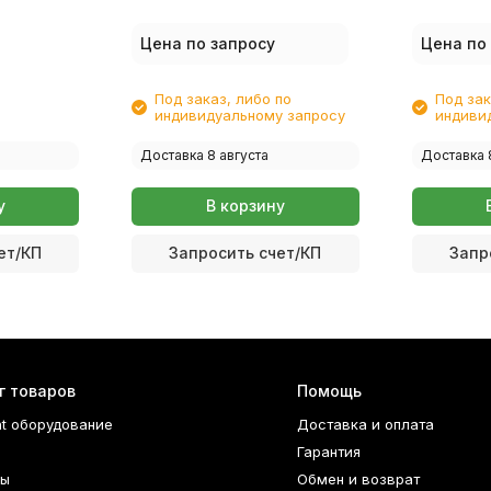
GT5810/G
Цена по запросу
Цена по
Под заказ, либо по
Под зак
индивидуальному запросу
индиви
Доставка 8 августа
Доставка 
у
В корзину
ет/КП
Запросить счет/КП
Запр
г товаров
Помощь
nt оборудование
Доставка и оплата
Гарантия
ры
Обмен и возврат