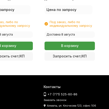
T5820
Ink Tank X4E40AE
 запросу
Цена по запросу
аз, либо по
Под заказ, либо по
дуальному запросу
индивидуальному запросу
8 августа
Доставка 8 августа
В корзину
В корзину
осить счет/КП
Запросить счет/КП
Контакты
+7 (771) 525-60-86
Заказать звонок
Алматы, ул. Клочкова 123, офис 106