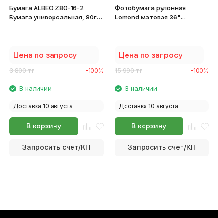
Бумага ALBEO Z80-16-2
Фотобумага рулонная
Бумага универсальная, 80г/
Lomond матовая 36"
м2, 0.420x45.7м
914мм*30м*50мм 140 г/м2
1202082
Цена по запросу
Цена по запросу
3 800
тг
-100%
15 990
тг
-100%
В наличии
В наличии
Доставка 10 августа
Доставка 10 августа
В корзину
В корзину
Запросить счет/КП
Запросить счет/КП