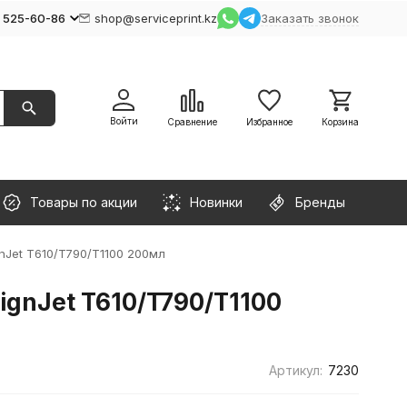
) 525-60-86
shop@serviceprint.kz
Заказать звонок
Войти
Сравнение
Избранное
Корзина
Товары по акции
Новинки
Бренды
Jet T610/T790/T1100 200мл
gnJet T610/T790/T1100
Артикул:
7230