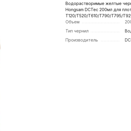
Водорастворимые желтые черни
Hongsam DCTec 200мл для плот
T120/T520/T610/T790/T795/T92
Объем
20
Тип чернил
Во
Производитель
DC