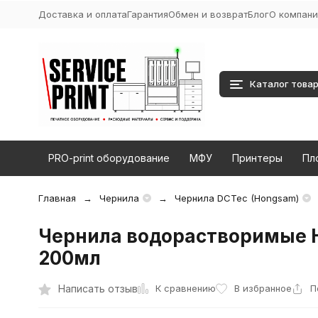
Доставка и оплата
Гарантия
Обмен и возврат
Блог
О компани
Каталог това
PRO-print оборудование
МФУ
Принтеры
Пл
Главная
Чернила
Чернила DCTec (Hongsam)
Чернила водорастворимые Ho
200мл
К сравнению
Написать отзыв
В избранное
П