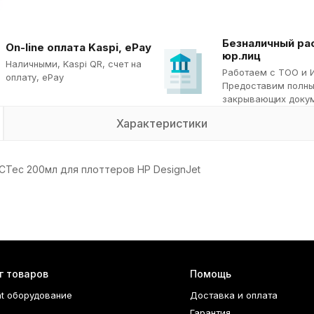
Безналичный ра
On-line оплата Kaspi, ePay
юр.лиц
Наличными, Kaspi QR, cчет на
Работаем с ТОО и 
оплату, ePay
Предоставим полны
закрывающих докум
Характеристики
CTec 200мл для плоттеров HP DesignJet
г товаров
Помощь
nt оборудование
Доставка и оплата
Гарантия