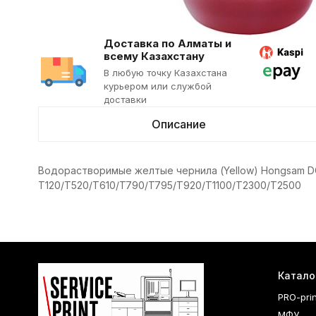
Доставка по Алматы и
всему Казахстану
В любую точку Казахстана
курьером или службой
доставки
Описание
Водорастворимые желтые чернила (Yellow) Hongsam D
T120/T520/T610/T790/T795/T920/T1100/T2300/T2500
Катало
PRO-pri
МФУ