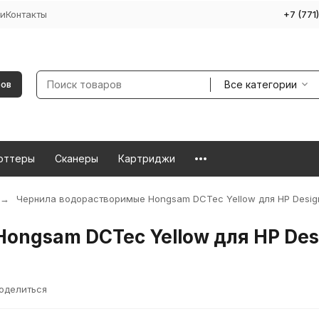
и
Контакты
+7 (771
Все категории
ров
оттеры
Сканеры
Картриджи
Чернила водорастворимые Hongsam DCTec Yellow для HP Design
ngsam DCTec Yellow для HP Desi
оделиться