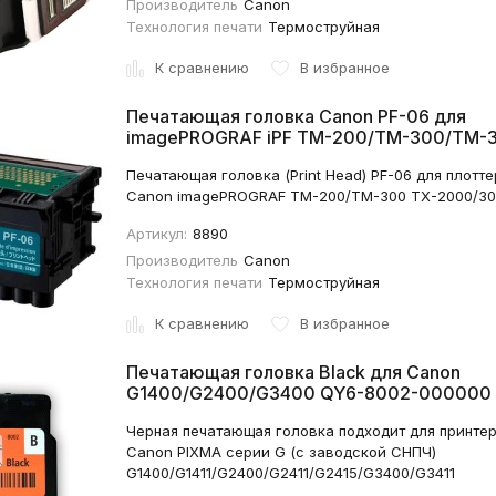
Производитель
Canon
Технология печати
Термоструйная
К сравнению
В избранное
Печатающая головка Canon PF-06 для
imagePROGRAF iPF TM-200/TM-300/TM-
2352C001
Печатающая головка (Print Head) PF-06 для плотт
Canon imagePROGRAF TM-200/TM-300 TX-2000/30
Артикул:
8890
Производитель
Canon
Технология печати
Термоструйная
К сравнению
В избранное
Печатающая головка Black для Canon
G1400/G2400/G3400 QY6-8002-000000 
8011-000000
Черная печатающая головка подходит для принте
Canon PIXMA серии G (с заводской СНПЧ)
G1400/G1411/G2400/G2411/G2415/G3400/G3411