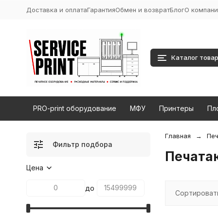
Доставка и оплата
Гарантия
Обмен и возврат
Блог
О компани
Каталог това
PRO-print оборудование
МФУ
Принтеры
Пл
Главная
Печ
Фильтр подбора
Печата
Цена
до
Сортироват