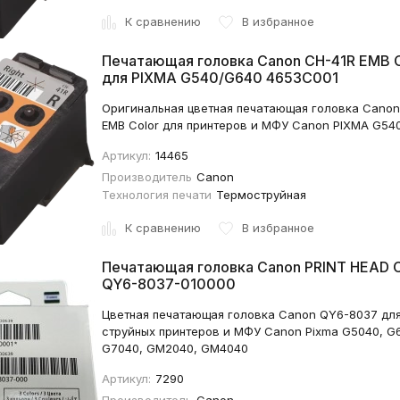
К сравнению
В избранное
Печатающая головка Canon CH-41R EMB C
для PIXMA G540/G640 4653C001
Оригинальная цветная печатающая головка Canon
EMB Color для принтеров и МФУ Canon PIXMA G54
Артикул:
14465
Производитель
Canon
Технология печати
Термоструйная
К сравнению
В избранное
Печатающая головка Canon PRINT HEAD C
QY6-8037-010000
Цветная печатающая головка Canon QY6-8037 дл
струйных принтеров и МФУ Canon Pixma G5040, G
G7040, GM2040, GM4040
Артикул:
7290
Производитель
Canon