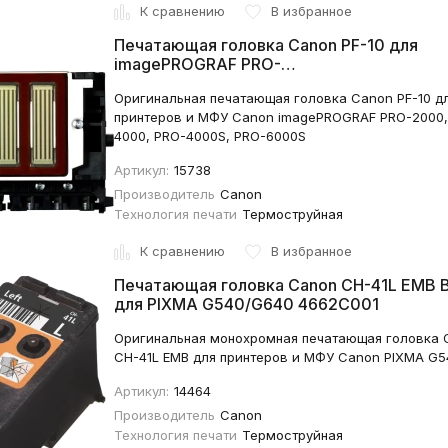
К сравнению
В избранное
Печатающая головка Canon PF-10 для
imagePROGRAF PRO-
2000/2100/4000/4100/6000/6100 5230
Оригинальная печатающая головка Canon PF-10 д
принтеров и МФУ Canon imagePROGRAF PRO-2000,
4000, PRO-4000S, PRO-6000S
Артикул:
15738
Производитель
Canon
Технология печати
Термоструйная
К сравнению
В избранное
Печатающая головка Canon CH-41L EMB B
для PIXMA G540/G640 4662C001
Оригинальная монохромная печатающая головка 
CH-41L EMB для принтеров и МФУ Canon PIXMA G5
Артикул:
14464
Производитель
Canon
Технология печати
Термоструйная