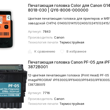
Печатающая головка Color для Canon G
8018-030 | QY6-8006-000000
Цветная печатающая головка для принтеров и МФ
заводской СНПЧ) G1400/G1411/G2400/G2411/G2415
Артикул:
7843
Производитель
Canon
Технология печати
Термоструйная
К сравнению
В избранное
Печатающая головка Canon PF-05 для iP
3872B001
12-цветная печатающая головка (Print Head) PF-0
imagePROGRAF iPF6300S/iPF6400/iPF6450/iPF8300S/
(3872B001)
Артикул:
7716
Производитель
Canon
Технология печати
Термоструйная