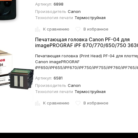
Артикул:
6898
Производитель
Canon
Технология печати
Термоструйная
К сравнению
В избранное
Печатающая головка Canon PF-04 для
imagePROGRAF iPF 670/770/650/750 36
Печатающая головка (Print Head) PF-04 для плотт
Canon imagePROGRAF
iPF650/iPF655/iPF670/iPF750/iPF755/iPF760/iPF765/
Артикул:
6581
Производитель
Canon
Технология печати
Термоструйная
К сравнению
В избранное