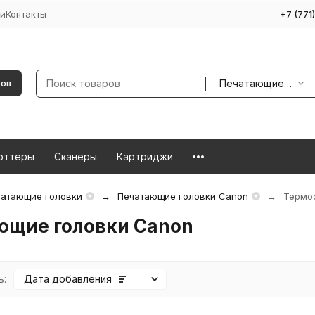
и
Контакты
+7 (771
Печатающие головки
ров
оттеры
Сканеры
Картриджи
атающие головки
Печатающие головки Canon
Термо
ющие головки Canon
ь:
Дата добавления