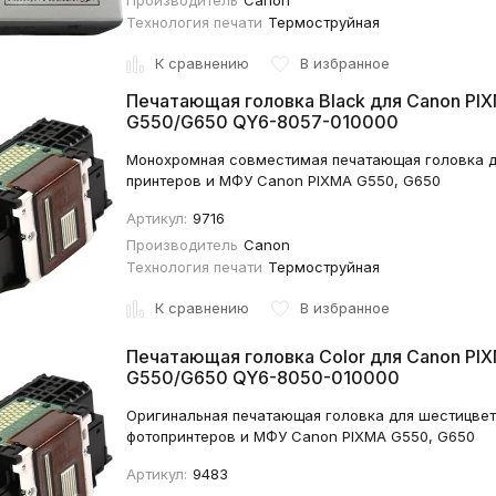
Технология печати
Термоструйная
К сравнению
В избранное
Печатающая головка Black для Canon PI
G550/G650 QY6-8057-010000
Монохромная совместимая печатающая головка 
принтеров и МФУ Canon PIXMA G550, G650
Артикул:
9716
Производитель
Canon
Технология печати
Термоструйная
К сравнению
В избранное
Печатающая головка Color для Canon PI
G550/G650 QY6-8050-010000
Оригинальная печатающая головка для шестицве
фотопринтеров и МФУ Canon PIXMA G550, G650
Артикул:
9483