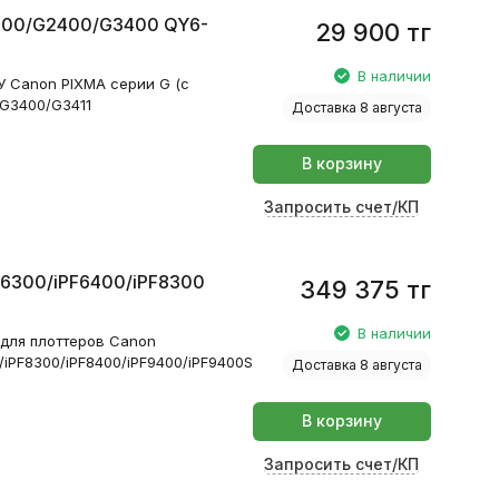
1400/G2400/G3400 QY6-
29 900
тг
В наличии
У Canon PIXMA серии G (с
/G3400/G3411
Доставка 8 августа
В корзину
Запросить счет/КП
F6300/iPF6400/iPF8300
349 375
тг
В наличии
5 для плоттеров Canon
iPF8300/iPF8400/iPF9400/iPF9400S
Доставка 8 августа
В корзину
Запросить счет/КП