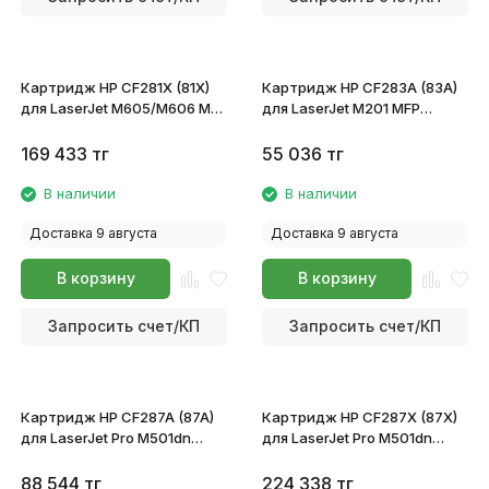
Картридж HP CF281X (81X)
Картридж HP CF283A (83A)
для LaserJet M605/M606 MFP
для LaserJet M201 MFP
M630
M125/M127/M201/M225
169 433
тг
55 036
тг
В наличии
В наличии
Доставка 9 августа
Доставка 9 августа
В корзину
В корзину
Запросить счет/КП
Запросить счет/КП
Картридж HP CF287A (87A)
Картридж HP CF287X (87X)
для LaserJet Pro M501dn
для LaserJet Pro M501dn
Enterprise M506dn/M506x
Enterprise M506dn/M506x
MFP M527c/M527f/M527dn
MFP M527c/M527f/M527dn
88 544
тг
224 338
тг