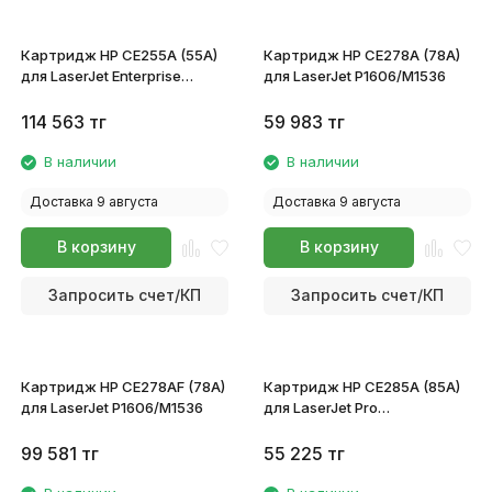
Картридж HP CE255A (55A)
Картридж HP CE278A (78A)
для LaserJet Enterprise
для LaserJet P1606/M1536
P3015x/P3015dn/P3015d MFP
M521/M525
114 563
тг
59 983
тг
В наличии
В наличии
Доставка 9 августа
Доставка 9 августа
В корзину
В корзину
Запросить счет/КП
Запросить счет/КП
Картридж HP CE278AF (78A)
Картридж HP CE285A (85A)
для LaserJet P1606/M1536
для LaserJet Pro
P1102/P1102w/M1132/M1212/M121
99 581
тг
55 225
тг