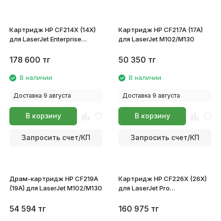
Картридж HP CF214X (14X)
Картридж HP CF217A (17A)
для LaserJet Enterprise
для LaserJet M102/M130
M712dn/M712xh MFP
M725f/M725dn/M725z
178 600
тг
50 350
тг
В наличии
В наличии
Доставка 9 августа
Доставка 9 августа
В корзину
В корзину
Запросить счет/КП
Запросить счет/КП
Драм-картридж HP CF219A
Картридж HP CF226X (26X)
(19A) для LaserJet M102/M130
для LaserJet Pro
M402d/M402n/M402dne/M426
54 594
тг
160 975
тг