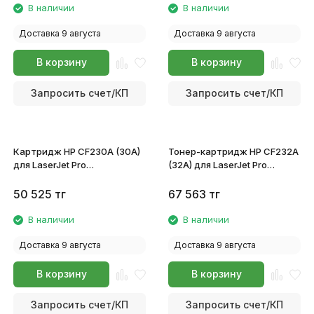
В наличии
В наличии
Доставка 9 августа
Доставка 9 августа
В корзину
В корзину
Запросить счет/КП
Запросить счет/КП
Картридж HP CF230A (30A)
Тонер-картридж HP CF232A
для LaserJet Pro
(32A) для LaserJet Pro
M203dn/M203dw MFP
M203/M227
M227fdn/M227sdn
50 525
тг
67 563
тг
В наличии
В наличии
Доставка 9 августа
Доставка 9 августа
В корзину
В корзину
Запросить счет/КП
Запросить счет/КП