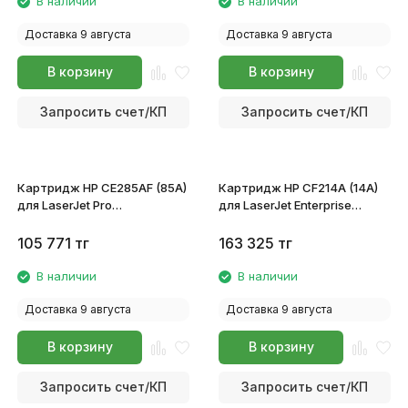
В наличии
В наличии
Доставка 9 августа
Доставка 9 августа
В корзину
В корзину
Запросить счет/КП
Запросить счет/КП
Картридж HP CE285AF (85A)
Картридж HP CF214A (14A)
для LaserJet Pro
для LaserJet Enterprise
P1102/P1102w/M1132/M1212/M1214
M712dn/M712xh MFP
M725f/M725dn/M725z
105 771
тг
163 325
тг
В наличии
В наличии
Доставка 9 августа
Доставка 9 августа
В корзину
В корзину
Запросить счет/КП
Запросить счет/КП