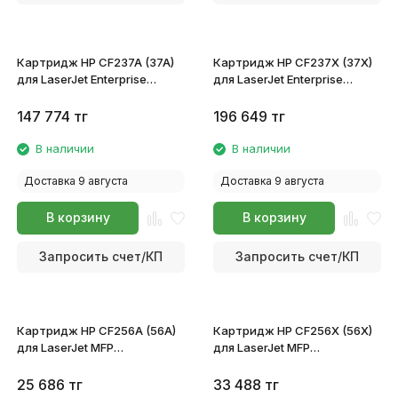
Картридж HP CF237A (37A)
Картридж HP CF237X (37X)
для LaserJet Enterprise
для LaserJet Enterprise
M607/M608/M609 MFP
M607/M608/M609 MFP
M631/632/633
M631/632/633
147 774
тг
196 649
тг
В наличии
В наличии
Доставка 9 августа
Доставка 9 августа
В корзину
В корзину
Запросить счет/КП
Запросить счет/КП
Картридж HP CF256A (56A)
Картридж HP CF256X (56X)
для LaserJet MFP
для LaserJet MFP
M433a/M436n/M436dn/M436nda
M433a/M436n/M436dn/M436nd
25 686
тг
33 488
тг