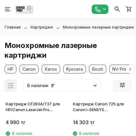
Главная
Картриджи
Монохромные лазерные картриджи
Монохромные лазерные
картриджи
HP
Canon
Xerox
Kyocera
Ricoh
NV-Print
В наличии
Картридж CF283A/737 для
Картридж Canon 725 для
HP/Canon LaserJet Pro
Canon i-SENSYS
M201dw/ M201n/ M125r/
LBP6000/LBP6020/LBP6030/MF
M125ra/ M225dn
3484B005
4 990
тг
14 303
тг
совместимый
В наличии
В наличии