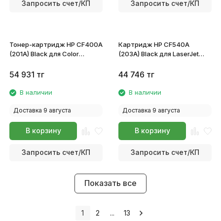
Запросить счет/КП
Запросить счет/КП
Тонер-картридж HP CF400A
Картридж HP CF540A
(201A) Black для Color
(203A) Black для LaserJet
LaserJet Pro M252/MFP M277
Color Pro
M254dw/M254nw/M280nw/M281
54 931
тг
44 746
тг
В наличии
В наличии
Доставка 9 августа
Доставка 9 августа
В корзину
В корзину
Запросить счет/КП
Запросить счет/КП
Показать все
1
2
...
13