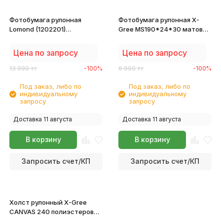
Фотобумага рулонная
Фотобумага рулонная X-
Lomond (1202201)
Gree MS190*24*30 матовая
самоклеящаяся 24"
24" (610мм*30м*50мм) 190
(610mm*20m*50mm) 90г/м2
г/м2
Цена по запросу
Цена по запросу
13 990
тг
-100%
6 990
тг
-100%
Под заказ, либо по
Под заказ, либо по
индивидуальному
индивидуальному
запросу
запросу
Доставка 11 августа
Доставка 11 августа
В корзину
В корзину
Запросить счет/КП
Запросить счет/КП
Холст рулонный X-Gree
CANVAS 240 полиэстеровый