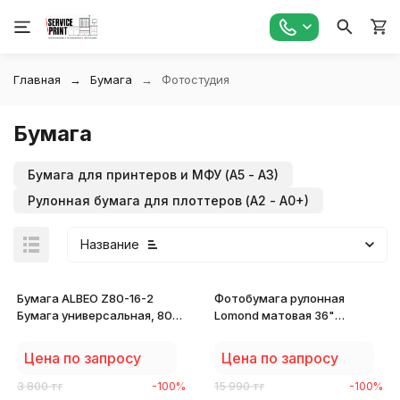
Главная
Бумага
Фотостудия
Бумага
Бумага для принтеров и МФУ (А5 - А3)
Рулонная бумага для плоттеров (А2 - А0+)
Название
Бумага ALBEO Z80-16-2
Фотобумага рулонная
Бумага универсальная, 80г/
Lomond матовая 36"
м2, 0.420x45.7м
914мм*30м*50мм 140 г/м2
1202082
Цена по запросу
Цена по запросу
3 800
тг
-100%
15 990
тг
-100%