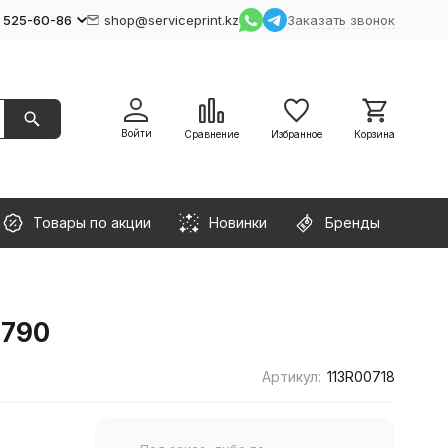
) 525-60-86
shop@serviceprint.kz
Заказать звонок
Войти
Сравнение
Избранное
Корзина
Товары по акции
Новинки
Бренды
5790
Артикул:
113R00718