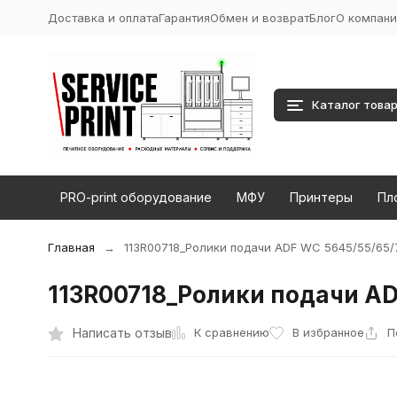
Доставка и оплата
Гарантия
Обмен и возврат
Блог
О компани
Каталог това
PRO-print оборудование
МФУ
Принтеры
Пл
Главная
113R00718_Ролики подачи ADF WC 5645/55/65/
113R00718_Ролики подачи AD
К сравнению
Написать отзыв
В избранное
П