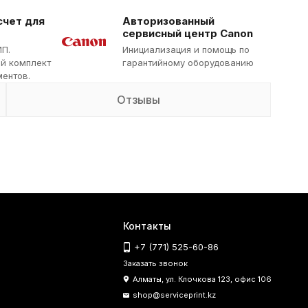
счет для
Авторизованный
сервисный центр Canon
ИП.
Инициализация и помощь по
й комплект
гарантийному оборудованию
ентов.
Отзывы
Контакты
+7 (771) 525-60-86
Заказать звонок
Алматы, ул. Клочкова 123, офис 106
shop@serviceprint.kz