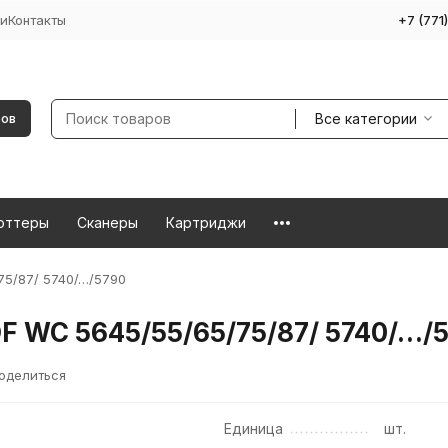
и
Контакты
+7 (771
Все категории
ров
оттеры
Сканеры
Картриджи
75/87/ 5740/…/5790
F WC 5645/55/65/75/87/ 5740/…/
оделиться
Единица
шт.