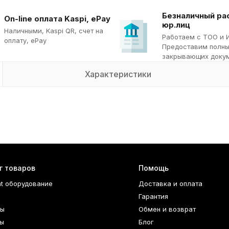
Безналичный ра
On-line оплата Kaspi, ePay
юр.лиц
Наличными, Kaspi QR, cчет на
Работаем с ТОО и 
оплату, ePay
Предоставим полны
закрывающих докум
Характеристики
г товаров
Помощь
nt оборудование
Доставка и оплата
Гарантия
ры
Обмен и возврат
ы
Блог