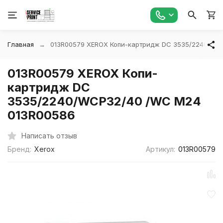
Главная
013R00579 XEROX Копи-картридж DC 3535/2240/WC
013R00579 XEROX Копи-
картридж DC
3535/2240/WCP32/40 /WC M24
013R00586
Написать отзыв
Бренд:
Xerox
Артикул:
013R00579