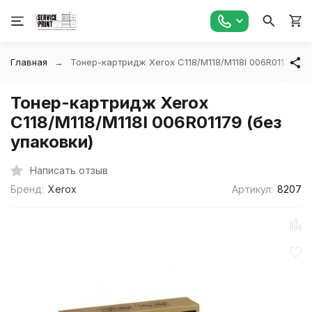
Главная
Тонер-картридж Xerox C118/M118/M118I 006R01179 (бе
Тонер-картридж Xerox
C118/M118/M118I 006R01179 (без
упаковки)
Написать отзыв
Бренд:
Xerox
Артикул:
8207