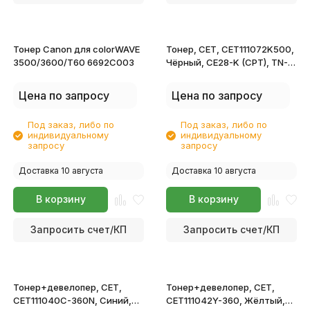
Тонер Canon для colorWAVE
Тонер, CET, CET111072K500,
3500/3600/T60 6692C003
Чёрный, CE28-K (CPT), TN-
324K/227K, Для
картриджей KONICA
Цена по запросу
Цена по запросу
MINOLTA Bizhub
C258/308/368/227i/257i,
Под заказ, либо по
Под заказ, либо по
500г/бут, Япония.
индивидуальному
индивидуальному
запросу
запросу
Доставка 10 августа
Доставка 10 августа
В корзину
В корзину
Запросить счет/КП
Запросить счет/КП
Тонер+девелопер, CET,
Тонер+девелопер, CET,
CET111040C-360N, Синий,
CET111042Y-360, Жёлтый,