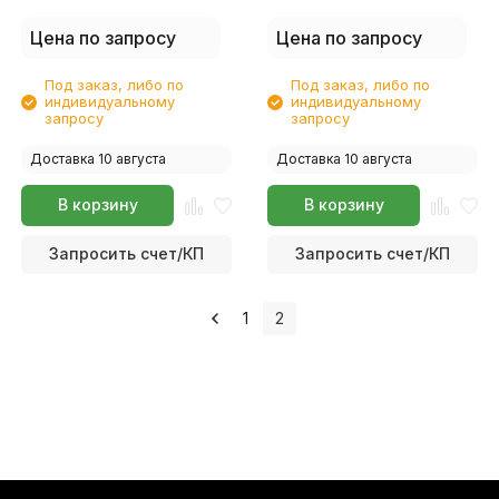
CE08-C/CE08-D, Для
CE08-Y/CE08-D, Для
картриджей XEROX AltaLink
картриджей XEROX AltaLink
Цена по запросу
Цена по запросу
C8045/8030/8035, Color
C8045/8030/8035, Color
C60/70, 360г/бут, Япония.
C60/70, 360г/бут, Япония.
Под заказ, либо по
Под заказ, либо по
индивидуальному
индивидуальному
запросу
запросу
Доставка 10 августа
Доставка 10 августа
В корзину
В корзину
Запросить счет/КП
Запросить счет/КП
1
2