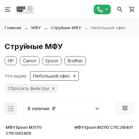
Главная
МФУ
Струйные МФУ
Небольшой офис
Струйные МФУ
HP
Canon
Epson
Brother
Что ищем:
Небольшой офис
Сбросить фильтры
В наличии
МФУ Epson M3170
МФУ Epson M2110 C11CJ19401
C11CG92405