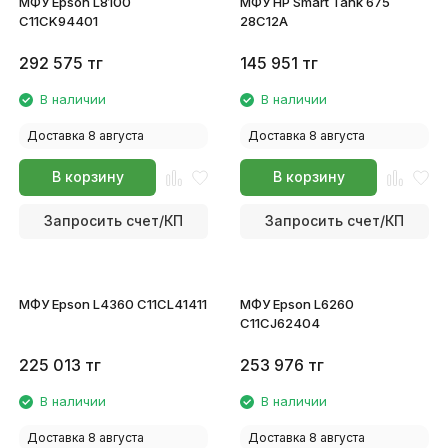
МФУ Epson L8100
МФУ HP Smart Tank 675
C11CK94401
28C12A
292 575
тг
145 951
тг
В наличии
В наличии
Доставка 8 августа
Доставка 8 августа
В корзину
В корзину
Запросить счет/КП
Запросить счет/КП
МФУ Epson L4360 C11CL41411
МФУ Epson L6260
C11CJ62404
225 013
тг
253 976
тг
В наличии
В наличии
Доставка 8 августа
Доставка 8 августа